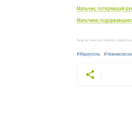
Мальчик, потерявший рук
Мальчики, подорвавшиеся
Якщо ви помітили помилку, виділіть нео
#Мариуполь
#Нижниковски