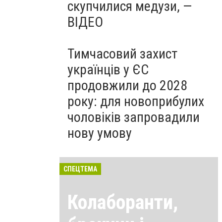
скупчилися медузи, —
ВІДЕО
Тимчасовий захист
українців у ЄС
продовжили до 2028
року: для новоприбулих
чоловіків запровадили
нову умову
СПЕЦТЕМА
Колаборанти,