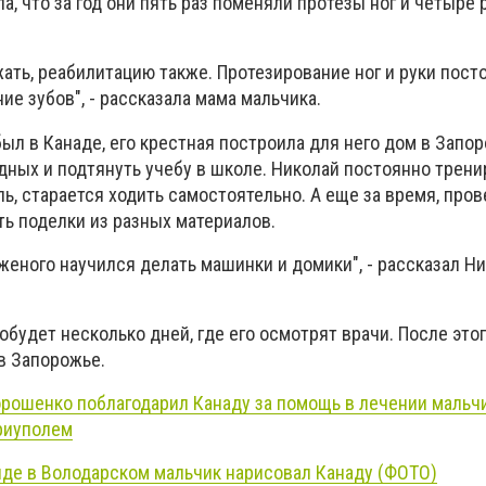
а, что за год они пять раз поменяли протезы ног и четыре 
ть, реабилитацию также. Протезирование ног и руки посто
ие зубов", - рассказала мама мальчика.
был в Канаде, его крестная построила для него дом в Запо
дных и подтянуть учебу в школе. Николай постоянно тренир
ь, старается ходить самостоятельно. А еще за время, про
ть поделки из разных материалов.
женого научился делать машинки и домики", - рассказал Н
обудет несколько дней, где его осмотрят врачи. После этог
в Запорожье.
рошенко поблагодарил Канаду за помощь в лечении мальчи
риуполем
де в Володарском мальчик нарисовал Канаду (ФОТО)