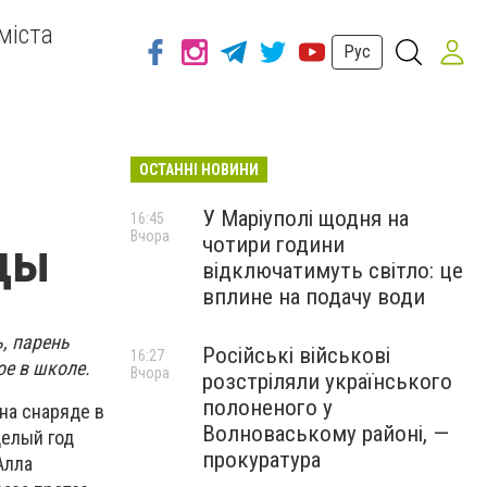
міста
Рус
ОСТАННІ НОВИНИ
У Маріуполі щодня на
16:45
Вчора
чотири години
ады
відключатимуть світло: це
вплине на подачу води
, парень
Російські військові
16:27
ое в школе.
Вчора
розстріляли українського
полоненого у
на снаряде в
Волноваському районі, —
Целый год
прокуратура
Алла