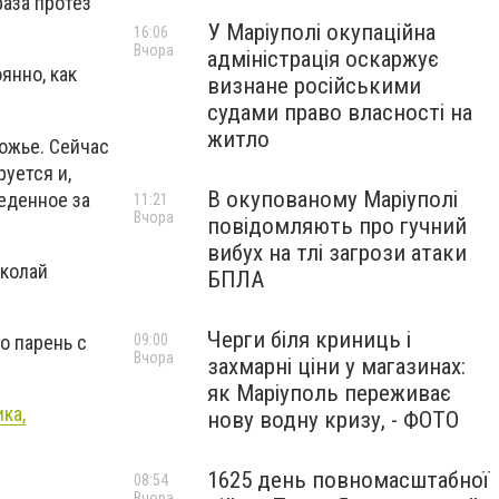
раза протез
У Маріуполі окупаційна
16:06
Вчора
адміністрація оскаржує
янно, как
визнане російськими
судами право власності на
житло
рожье. Сейчас
уется и,
В окупованому Маріуполі
веденное за
11:21
Вчора
повідомляють про гучний
вибух на тлі загрози атаки
иколай
БПЛА
Черги біля криниць і
о парень с
09:00
Вчора
захмарні ціни у магазинах:
як Маріуполь переживає
ка,
нову водну кризу, - ФОТО
1625 день повномасштабної
08:54
Вчора