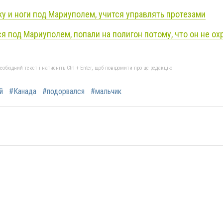
у и ноги под Мариуполем, учится управлять протезами
 под Мариуполем, попали на полигон потому, что он не ох
бхідний текст і натисніть Ctrl + Enter, щоб повідомити про це редакцію
й
#Канада
#подорвался
#мальчик