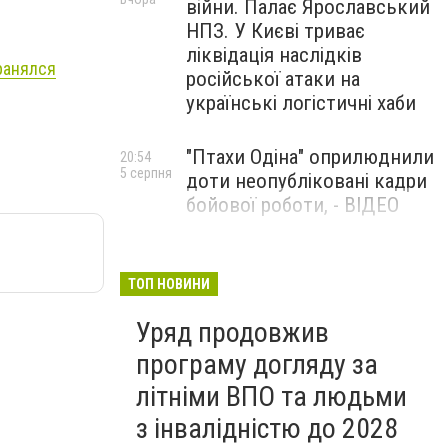
війни. Палає Ярославський
НПЗ. У Києві триває
ліквідація наслідків
ранялся
російської атаки на
українські логістичні хаби
"Птахи Одіна" оприлюднили
20:54
5 серпня
доти неопубліковані кадри
бойової роботи, - ВІДЕО
Маріуполець Андрій
17:15
5 серпня
Бєдняков зіграє тата
ТОП НОВИНИ
Петрика П’яточкина у
Уряд продовжив
новому українському
фільмі, - ФОТО
програму догляду за
літніми ВПО та людьми
з інвалідністю до 2028