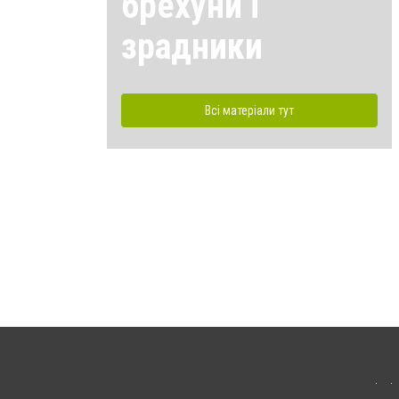
брехуни і
зрадники
Всі матеріали тут