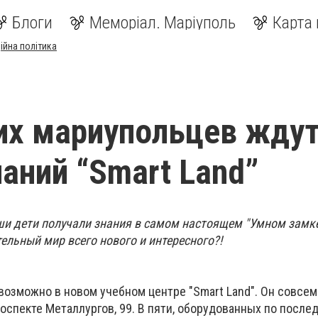
Блоги
Меморіал. Маріуполь
Карта 
ійна політика
х мариупольцев ждут
наний “Smart Land”
ши дети получали знания в самом настоящем "Умном замке
ельный мир всего нового и интересного?!
возможно в новом учебном центре "Smart Land". Он совсе
оспекте Металлургов, 99. В пяти, оборудованных по после