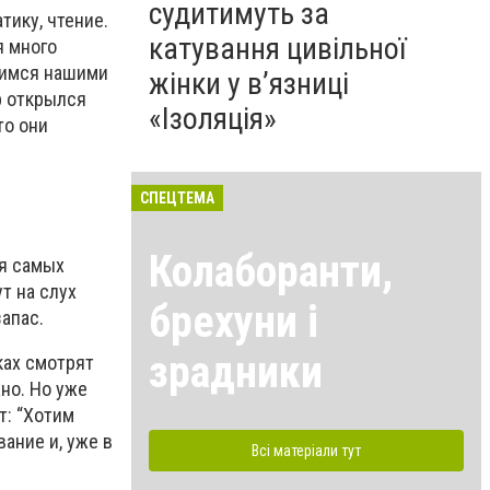
судитимуть за
тику, чтение.
катування цивільної
я много
рдимся нашими
жінки у в’язниці
р открылся
«Ізоляція»
то они
СПЕЦТЕМА
Колаборанти,
ля самых
ут на слух
брехуни і
апас.
зрадники
ках смотрят
жно. Но уже
т: “Хотим
вание и, уже в
Всі матеріали тут