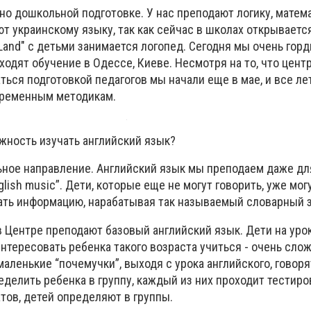
 дошкольной подготовке. У нас преподают логику, матема
т украинскому языку, так как сейчас в школах открываетс
 Land" с детьми занимается логопед. Сегодня мы очень го
ходят обучение в Одессе, Киеве. Несмотря на то, что цент
аться подготовкой педагогов мы начали еще в мае, и все ле
временным методикам.
ожность изучать английский язык?
ельное направление. Английский язык мы преподаем даже д
glish music”. Дети, которые еще не могут говорить, уже мог
ть информацию, нарабатывая так называемый словарный з
 в Центре преподают базовый английский язык. Дети на уро
интересовать ребенка такого возраста учиться - очень сло
маленькие “почемучки”, выходя с урока английского, говоря
ределить ребенка в группу, каждый из них проходит тестиро
тов, детей определяют в группы.