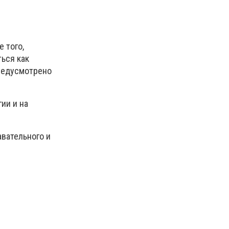
 того,
ться как
предусмотрено
ии и на
авательного и