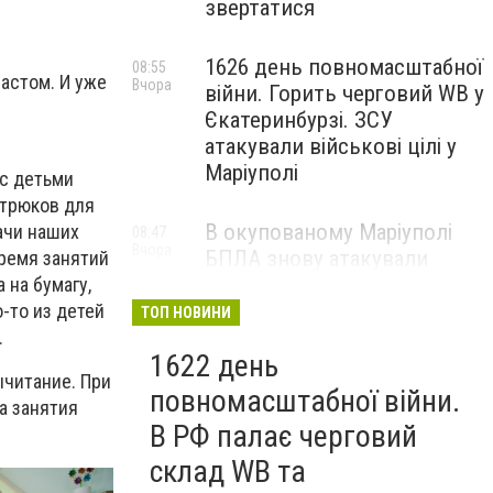
звертатися
1626 день повномасштабної
08:55
астом. И уже
Вчора
війни. Горить черговий WB у
Єкатеринбурзі. ЗСУ
атакували військові цілі у
Маріуполі
 с детьми
 трюков для
В окупованому Маріуполі
дачи наших
08:47
Вчора
БПЛА знову атакували
время занятий
енергетичну інфраструктуру,
 на бумагу,
— ВІДЕО
о-то из детей
ТОП НОВИНИ
.
1622 день
ычитание. При
повномасштабної війни.
на занятия
В РФ палає черговий
склад WB та