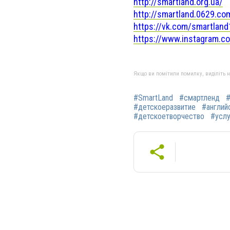
http://smartland.org.ua/
http://smartland.0629.co
https://vk.com/smartlan
https://www.instagram.c
Якщо ви помітили помилку, виділіть нео
#SmartLand
#смартленд
#
#детскоеразвитие
#англий
#детскоетворчество
#услу