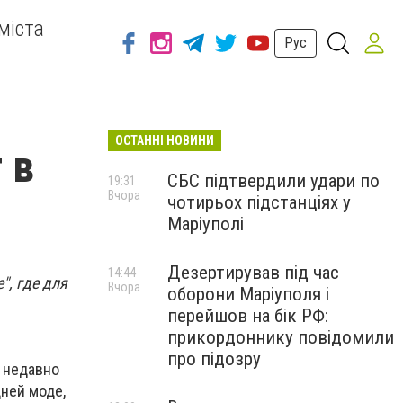
міста
Рус
ОСТАННІ НОВИНИ
 в
СБС підтвердили удари по
19:31
Вчора
чотирьох підстанціях у
Маріуполі
Дезертирував під час
14:44
", где для
Вчора
оборони Маріуполя і
перейшов на бік РФ:
прикордоннику повідомили
про підозру
м недавно
дней моде,