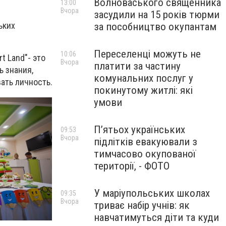
Волноваського священника
13:00
Вчора
засудили на 15 років тюрми
ьких
за пособництво окупантам
Переселенці можуть не
10:06
t Land"- это
Вчора
платити за частину
ь знания,
комунальних послуг у
ать личность.
покинутому житлі: які
умови
П’ятьох українських
09:53
Вчора
підлітків евакуювали з
тимчасово окупованої
території, - ФОТО
У маріупольських школах
09:35
Вчора
триває набір учнів: як
навчатимуться діти та куди