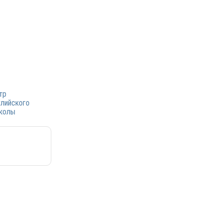
тр
лийского
колы