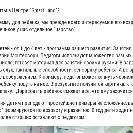
ты в Центре "Smart Land"?
амму для ребенка, мы прежде всего интересуемся его возр
еников у нас отдельное “царство”.
тей - от 1 до 4 лет - программа раннего развития. Занятия
арии Монтессори. Педагоги используют множество разных
 числе, готовят материал для занятий своими руками. В за
ь слух, тактильные способности, сенсорику ребенка. А во 
 воображением. К примеру, педагог может капнуть чернила
ебенку подуть на нее. В результате получится картинка: кт
репаху...Дорисовать ребенок сможет все, что ему захочется
ития детям преподают простейшие примеры на сложение, в
nd" формируются по возрасту и развитию. В год дети ходят 
более старших оставляют с педагогом.