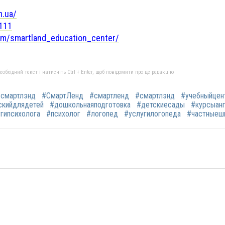
m.ua/
d111
om/smartland_education_center/
бхідний текст і натисніть Ctrl + Enter, щоб повідомити про це редакцію
смартлэнд
#СмартЛенд
#смартленд
#смартлэнд
#учебныйцен
скийдлядетей
#дошкольнаяподготовка
#детскиесады
#курсыанг
гипсихолога
#психолог
#логопед
#услугилогопеда
#частныеш