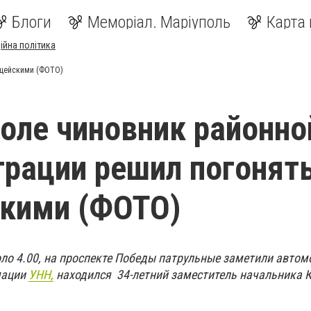
Блоги
Меморіал. Маріуполь
Карта 
ійна політика
ицейскими (ФОТО)
оле чиновник районно
рации решил погонять
скими (ФОТО)
оло 4.00, на проспекте Победы патрульные заметили автом
мации
УНН,
находился 34-летний заместитель начальника 