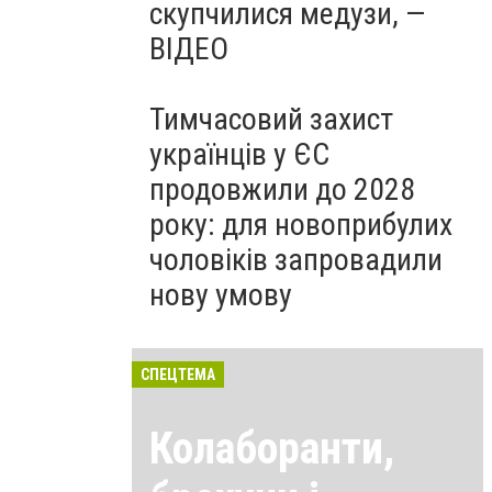
скупчилися медузи, —
ВІДЕО
Тимчасовий захист
українців у ЄС
продовжили до 2028
року: для новоприбулих
чоловіків запровадили
нову умову
СПЕЦТЕМА
Колаборанти,