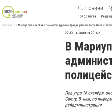
Новини
Голос міста
Редакц
Головна
В Мариуполе чиновник районной администрации решил погоняться с пол
22:33, 16 жовтня 2016 р.
В Мариуп
админист
полицей
Под утро 16 октября, ок
Camry. В нем, по инфор
райадминистрации.