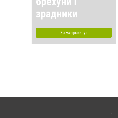
брехуни і
зрадники
Всі матеріали тут