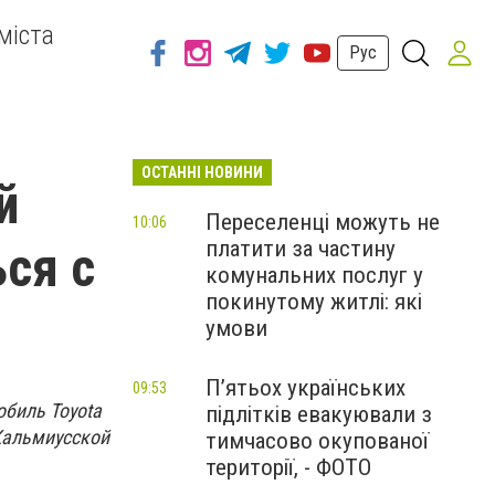
міста
Рус
ОСТАННІ НОВИНИ
й
Переселенці можуть не
10:06
платити за частину
ся с
комунальних послуг у
покинутому житлі: які
умови
П’ятьох українських
09:53
обиль Toyota
підлітків евакуювали з
Кальмиусской
тимчасово окупованої
території, - ФОТО