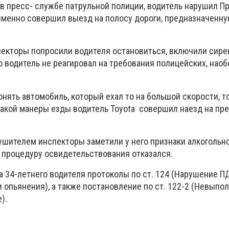
в пресс- службе патрульной полиции, водитель нарушил П
именно совершил выезд на полосу дороги, предназначенну
пекторы попросили водителя остановиться, включили сире
 водитель не реагировал на требования полицейских, наоб
нять автомобиль, который ехал то на большой скорости, т
такой манеры езды водитель Toyota совершил наезд на пр
ушителем инспекторы заметили у него признаки алкогольн
ь процедуру освидетельствования отказался.
 34-летнего водителя протоколы по ст. 124 (Нарушение ПД
 опьянения), а также постановление по ст. 122-2 (Невыпо
).