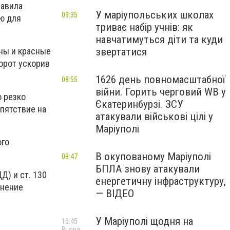
равила
У маріупольських школах
09:35
ю для
триває набір учнів: як
навчатимуться діти та куди
звертатися
ны и красные
орот ускорив
1626 день повномасштабної
08:55
війни. Горить черговий WB у
о резко
Єкатеринбурзі. ЗСУ
епятствие на
атакували військові цілі у
Маріуполі
ого
В окупованому Маріуполі
08:47
БПЛА знову атакували
Д) и ст. 130
енергетичну інфраструктуру,
лнение
— ВІДЕО
У Маріуполі щодня на
16:45
Вчора