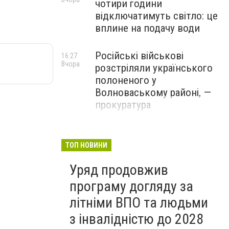
чотири години
відключатимуть світло: це
вплине на подачу води
Російські військові
16:27
Вчора
розстріляли українського
полоненого у
Волноваському районі, —
прокуратура
У Маріуполі окупаційна
16:06
Вчора
адміністрація оскаржує
ТОП НОВИНИ
визнане російськими
Уряд продовжив
судами право власності на
житло
програму догляду за
літніми ВПО та людьми
з інвалідністю до 2028