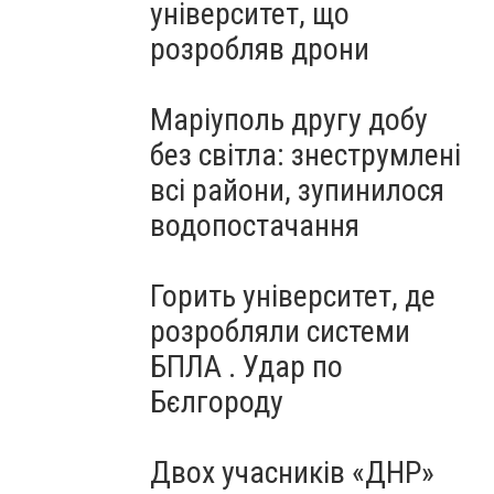
університет, що
розробляв дрони
Маріуполь другу добу
без світла: знеструмлені
всі райони, зупинилося
водопостачання
Горить університет, де
розробляли системи
БПЛА . Удар по
Бєлгороду
Двох учасників «ДНР»