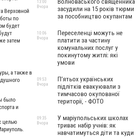
Волноваського священника
13:00
Вчора
засудили на 15 років тюрми
та Верховной
за пособництво окупантам
аботы по
ом будет
Переселенці можуть не
будут
10:06
Вчора
платити за частину
же затем
комунальних послуг у
покинутому житлі: які
умови
ры, а также в
П’ятьох українських
здушного
09:53
Вчора
підлітків евакуювали з
тимчасово окупованої
ы было
території, - ФОТО
спорта и
У маріупольських школах
09:35
с целью
Вчора
триває набір учнів: як
Мариуполь.
навчатимуться діти та куди