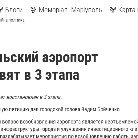
Блоги
Меморіал. Маріуполь
Карта 
ійна політика
ьский аэропорт
вят в 3 этапа
т восстановлен в 3 этапа.
нную петицию дал городской голова Вадим Бойченко
я вопрос возобновления аэропорта является неотъемлемо
инфраструктуры города и улучшения инвестиционного кли
т разрабатывает мероприятия по возобновлению работы аэ