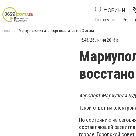
Новини
Голос міста
Редакц
Головна
Мариупольский аэропорт восстановят в 3 этапа
15:43, 26 липня 2016 р.
Мариупол
восстано
Аэропорт Мариуполя буде
Такой ответ на электро
По состоянию на сегодн
составляющей развития 
городе. Городской сове