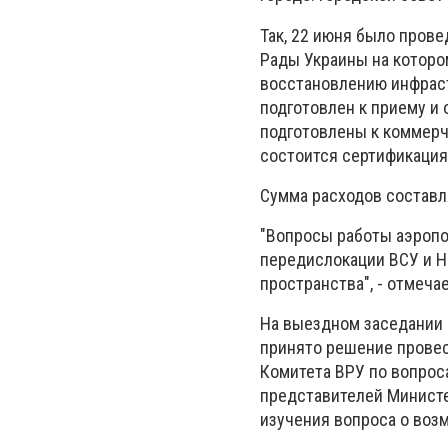
Так, 22 июня было пров
Рады Украины на которо
восстановлению инфраст
подготовлен к приему и
подготовлены к коммерч
состоится сертификация
Сумма расходов составляе
"Вопросы работы аэропо
передислокации ВСУ и Н
пространства", - отмеча
На выездном заседании 
принято решение провес
Комитета ВРУ по вопрос
представителей Министе
изучения вопроса о воз