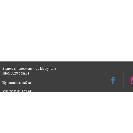
Віримо в повернення до Маріуполя
info@0629.com.ua
Журналисты сайта
+38 (096) 91 303 68
Допускається цитування матеріалів без отримання попередньої згоди 0629.com.ua за
пошукових систем гіперпосилання на цитовані статті не нижче другого абзацу в тек
Матеріали з плашками "Новини компаній", "Промо", "Партнерський матеріал", "Партнер
Реклама на сайті
Ф