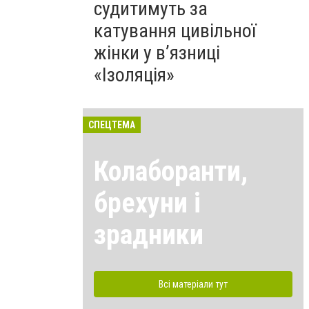
судитимуть за
катування цивільної
жінки у в’язниці
«Ізоляція»
СПЕЦТЕМА
Колаборанти,
брехуни і
зрадники
Всі матеріали тут