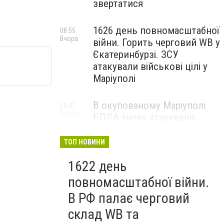
звертатися
1626 день повномасштабної
08:55
Вчора
війни. Горить черговий WB у
Єкатеринбурзі. ЗСУ
атакували військові цілі у
Маріуполі
В окупованому Маріуполі
08:47
Вчора
БПЛА знову атакували
енергетичну інфраструктуру,
— ВІДЕО
ТОП НОВИНИ
1622 день
повномасштабної війни.
В РФ палає черговий
склад WB та