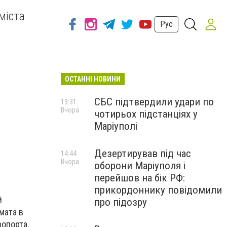
міста
Рус
ОСТАННІ НОВИНИ
СБС підтвердили удари по
19:31
Вчора
чотирьох підстанціях у
Маріуполі
Дезертирував під час
14:44
Вчора
оборони Маріуполя і
перейшов на бік РФ:
прикордоннику повідомили
й
про підозру
мата в
ропорта.