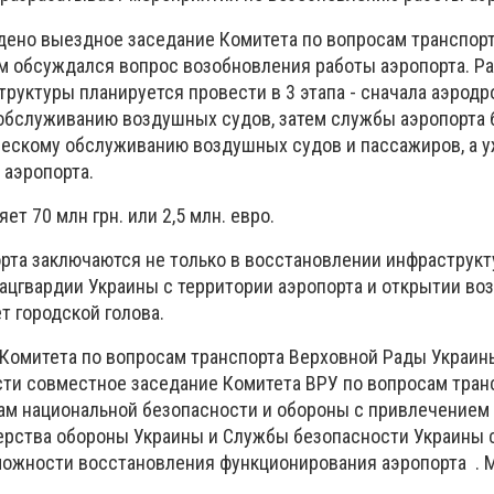
едено выездное заседание Комитета по вопросам транспор
м обсуждался вопрос возобновления работы аэропорта. Р
руктуры планируется провести в 3 этапа - сначала аэродр
 обслуживанию воздушных судов, затем службы аэропорта 
ескому обслуживанию воздушных судов и пассажиров, а у
 аэропорта.
т 70 млн грн. или 2,5 млн. евро.
рта заключаются не только в восстановлении инфраструкту
ацгвардии Украины с территории аэропорта и открытии во
ет городской голова.
Комитета по вопросам транспорта Верховной Рады Украин
ти совместное заседание Комитета ВРУ по вопросам тран
ам национальной безопасности и обороны с привлечением
рства обороны Украины и Службы безопасности Украины 
можности восстановления функционирования аэропорта . 