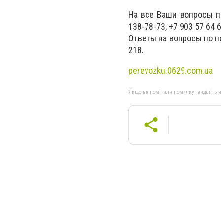
На все Ваши вопросы по
138-78-73, +7 903 57 64 6
Ответы на вопросы по по
218.
perevozku.0629.com.ua
Якщо ви помітили помилку, виділіть нео