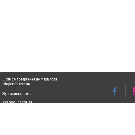
Віримо в повернення до Маріуполя
info@0629.com.ua
Журналисты сайта
+38 (096) 91 303 68
Допускається цитування матеріалів без отримання попередньої згоди 0629.com.ua за
пошукових систем гіперпосилання на цитовані статті не нижче другого абзацу в тек
Матеріали з плашками "Новини компаній", "Промо", "Партнерський матеріал", "Партнер