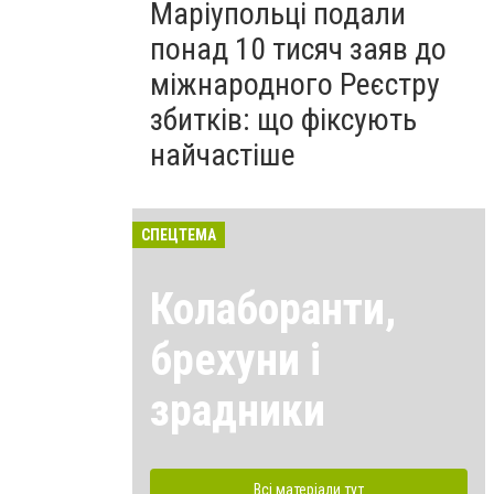
Маріупольці подали
понад 10 тисяч заяв до
міжнародного Реєстру
збитків: що фіксують
найчастіше
СПЕЦТЕМА
Колаборанти,
брехуни і
зрадники
Всі матеріали тут