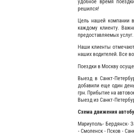
удобное время поездки
решился!
Цель нашей компании в
каждому клиенту. Важн
предоставляемых услуг.
Наши клиенты отмечают
наших водителей. Все в
Поездки в Москву осуще
Выезд в Санкт-Петербу
добавили еще один день
грн. Прибытие на автово
Выезд из Санкт-Петербур
Схема движения автобу
Мариуполь- Бердянск- З
- Смоленск - Псков - Сан