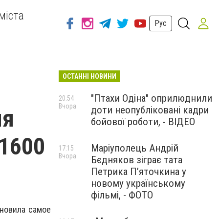
міста
Рус
ОСТАННІ НОВИНИ
"Птахи Одіна" оприлюднили
20:54
Вчора
доти неопубліковані кадри
мя
бойової роботи, - ВІДЕО
 1600
Маріуполець Андрій
17:15
Вчора
Бєдняков зіграє тата
Петрика П’яточкина у
новому українському
фільмі, - ФОТО
новила самое