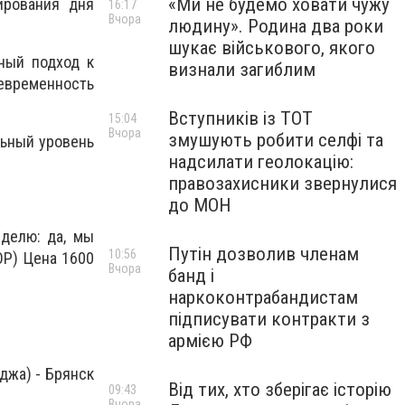
«Ми не будемо ховати чужу
ирования дня
16:17
Вчора
людину». Родина два роки
шукає військового, якого
ный подход к
визнали загиблим
евременность
Вступників із ТОТ
15:04
Вчора
змушують робити селфі та
льный уровень
надсилати геолокацію:
правозахисники звернулися
до МОН
делю: да, мы
Путін дозволив членам
10:56
ОР) Цена 1600
Вчора
банд і
наркоконтрабандистам
підписувати контракти з
армією РФ
джа) - Брянск
Від тих, хто зберігає історію
09:43
Вчора