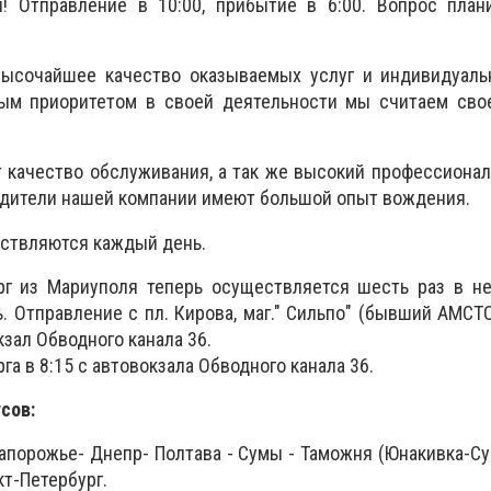
! Отправление в 10:00, прибытие в 6:00. Вопрос план
ысочайшее качество оказываемых услуг и индивидуаль
ым приоритетом в своей деятельности мы считаем сво
 качество обслуживания, а так же высокий профессиона
одители нашей компании имеют большой опыт вождения.
ствляются каждый день.
рг из Мариуполя теперь осуществляется шесть раз в не
. Отправление с пл. Кирова, маг." Сильпо" (бывший АМСТ
кзал Обводного канала 36.
га в 8:15 с автовокзала Обводного канала 36.
сов:
апорожье- Днепр- Полтава - Сумы - Таможня (Юнакивка-Су
кт-Петербург.