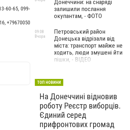
Донеччини: на снаряді
залишили послання
3-60-65, 099-
окупантам, - ФОТО
16, +79670050
Петровський район
09:08
Вчора
Донецька відрізали від
міста: транспорт майже не
ходить, люди змушені йти
пішки, - ВІДЕО
1624 день повномасштабної
08:54
Вчора
війни. РФ вдарила
ТОП НОВИНИ
«Іскандерами» по Київщині і
На Донеччині відновив
столиці. 15 людей загинули.
В Росії палають
роботу Реєстр виборців.
енергопідстанції та
Єдиний серед
черговий WB
прифронтових громад