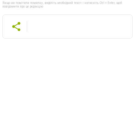
Якщо ви помітили помилку, виділіть необхідний текст і натисніть Ctrl + Enter, щоб
повідомити про це редакцію