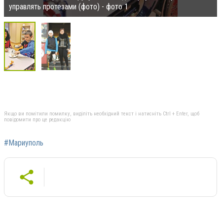
управлять протезами (фото) - фото 1
Якщо ви помітили помилку, виділіть необхідний текст і натисніть Ctrl + Enter, щоб
повідомити про це редакцію
#Мариуполь