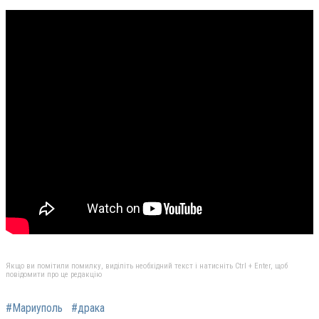
Якщо ви помітили помилку, виділіть необхідний текст і натисніть Ctrl + Enter, щоб
повідомити про це редакцію
#Мариуполь
#драка