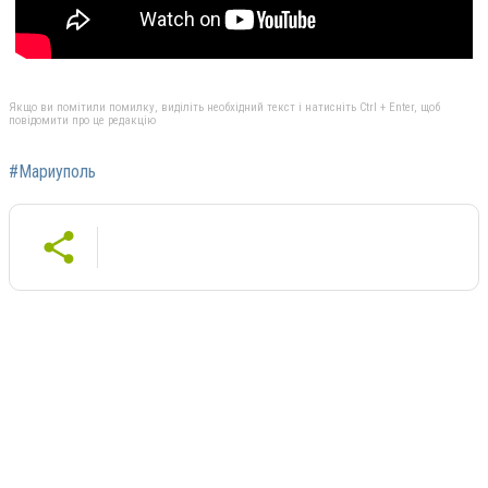
Якщо ви помітили помилку, виділіть необхідний текст і натисніть Ctrl + Enter, щоб
повідомити про це редакцію
#Мариуполь