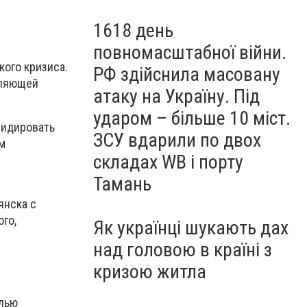
1618 день
повномасштабної війни.
кого кризиса.
РФ здійснила масовану
вляющей
атаку на Україну. Під
ударом – більше 10 міст.
лидировать
ЗСУ вдарили по двох
м
складах WB і порту
Тамань
янска с
го,
Як українці шукають дах
над головою в країні з
кризою житла
лью