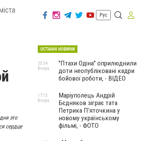
міста
Рус
ОСТАННІ НОВИНИ
"Птахи Одіна" оприлюднили
20:54
Вчора
доти неопубліковані кадри
ой
бойової роботи, - ВІДЕО
Маріуполець Андрій
17:15
Вчора
Бєдняков зіграє тата
Петрика П’яточкина у
дня это
новому українському
фільмі, - ФОТО
ся сердце