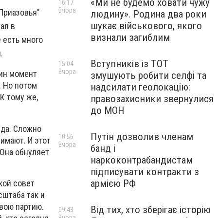
«Ми не будемо ховати чужу
16:17
Вчора
Приазовья"
людину». Родина два роки
шукає військового, якого
ал в
визнали загиблим
 есть много
.
Вступників із ТОТ
15:04
Вчора
дин момент
змушують робити селфі та
. Но потом
надсилати геолокацію:
 К тому же,
правозахисники звернулися
до МОН
вда. Сложно
Путін дозволив членам
10:56
имают. И этот
Вчора
банд і
 Она обнуляет
наркоконтрабандистам
підписувати контракти з
армією РФ
кой совет
сштаба так и
свою партию.
Від тих, хто зберігає історію
09:43
Вчора