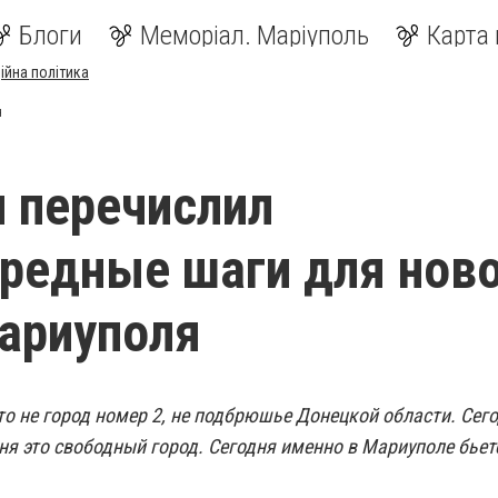
Блоги
Меморіал. Маріуполь
Карта 
ійна політика
я
 перечислил
редные шаги для нов
ариуполя
о не город номер 2, не подбрюшье Донецкой области. Сего
ня это свободный город. Сегодня именно в Мариуполе бьет