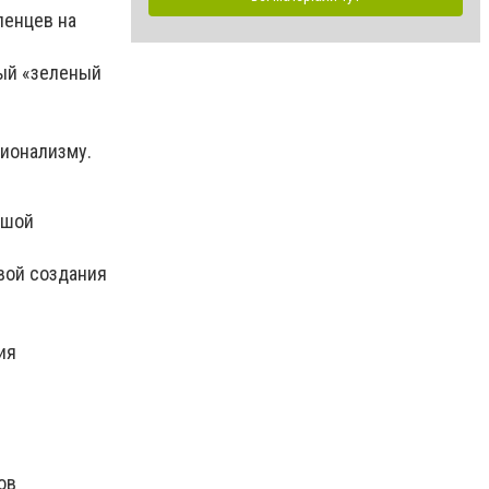
ленцев на
ный «зеленый
сионализму.
ьшой
ивой создания
ия
гов