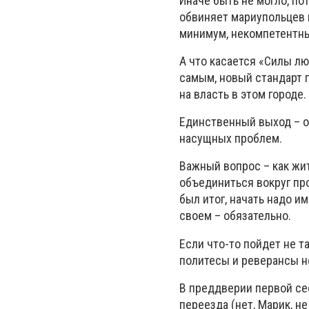
Иначе быть не могло, по
обвиняет мариупольцев в
минимум, некомпетентн
А что касается «Силы лю
самым, новый стандарт 
на власть в этом городе.
Единственный выход – о
насущных проблем.
Важный вопрос – как жи
объединиться вокруг пр
был итог, начать надо и
своем – обязательно.
Если что-то пойдет не т
политесы и реверансы не
В преддверии первой сес
переезда (нет, Марик, н