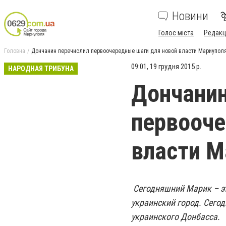
Новини
Голос міста
Редакц
Головна
Дончанин перечислил первоочередные шаги для новой власти Мариупол
09:01, 19 грудня 2015 р.
НАРОДНАЯ ТРИБУНА
Дончанин
первооче
власти М
Сегодняшний Марик – эт
украинский город. Сегод
украинского Донбасса.