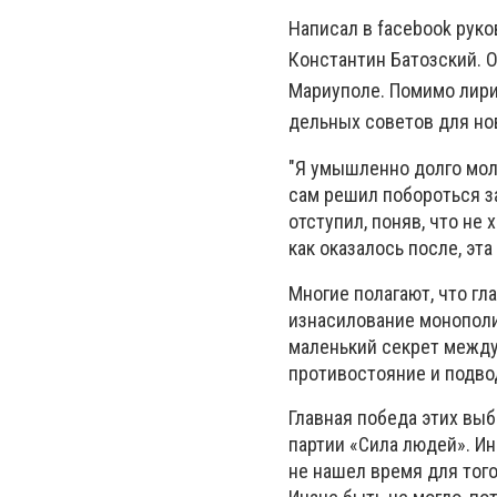
Написал в facebook рук
Константин Батозский. О
Мариуполе. Помимо лири
дельных советов для нов
"Я умышленно долго мол
сам решил побороться за
отступил, поняв, что не 
как оказалось после, эт
Многие полагают, что гл
изнасилование монополи
маленький секрет между
противостояние и подвод
Главная победа этих вы
партии «Сила людей». Ин
не нашел время для того