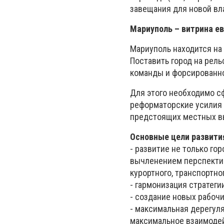
завещания для новой вла
Мариуполь – витрина е
Мариуполь находится на 
Поставить город на рел
команды и форсированн
Для этого необходимо с
реформаторские усилия г
предстоящих местных в
Основные цели развити
- развитие не только го
вычленением перспективн
курортного, транспортн
- гармонизация стратеги
- создание новых рабоч
- максимальная дерегул
максимальное взаимоде