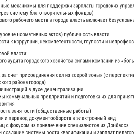
онные механизмы для поддержки зарплаты городских управ
ерез систему благотворительных фондов)
нового рабочего места в городе власть включает безуслов
а уровне нормативных актов) публичность власти
ости к коррупции, некомпетентности, глупости и непрофес
вой власти:
ого аудита городского хозяйства силами компании из «бол
а за счет присоединения сел из «серой зоны» (с перспект
ского района города)
министраций в духе децентрализации
мы коммунальных предприятий и подготовка их для принят
азвития
роста занятости (общественные работы)
ия и перевод документооборота в электронный вид
иц с фокусом на привлечение специалистов из Донбасса
и создание системы роста квалификации и зарплат педаго