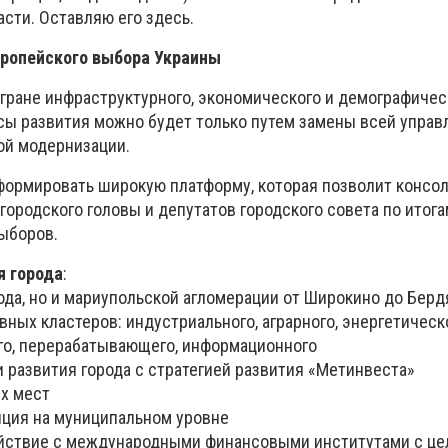
сти. Оставляю его здесь.
вропейского выбора Украины
гране инфраструктурного, экономического и демографичес
ьсы развития можно будет только путем замены всей упра
ой модернизации.
формировать широкую платформу, которая позволит консо
ородского головы и депутатов городского совета по итога
ыборов.
я города
:
рода, но и мариупольской агломерации от Широкино до Берд
ых кластеров: индустриального, аграрного, энергетическо
ого, перерабатывающего, информационного
и развития города с стратегией развития «Метинвеста»
их мест
яция на муниципальном уровне
йствие с международными финансовыми институтами с це