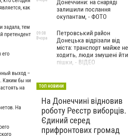
, кто сегодня
Донеччини: на снаряді
является, как
залишили послання
окупантам, - ФОТО
и задала, тем
Петровський район
09:08
ый претендент
Вчора
Донецька відрізали від
міста: транспорт майже не
 его
ходить, люди змушені йти
пішки, - ВІДЕО
нный выход –
1624 день повномасштабної
08:54
. Каким бы ни
Вчора
війни. РФ вдарила
ТОП НОВИНИ
настоять на
«Іскандерами» по Київщині і
На Донеччині відновив
столиці. 15 людей загинули.
нетов. На
В Росії палають
роботу Реєстр виборців.
енергопідстанції та
Єдиний серед
черговий WB
оего
прифронтових громад
ского