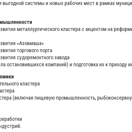
и выгодной системы и новых рабочих мест в рамках муниц
омышленности
азвития металлургического кластера с акцентом на реформ
развития «Азовмаша»
азвития торгового порта
азвития судоремонтного завода
сла остановившихся компаний) и подготовка их к приходу 
номики
тельного кластера
ластера
ластера (включая пищевую промышленность, рыбоконсервн
ереработки
ндустрий.