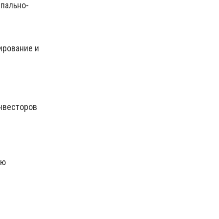
ипально-
ирование и
инвесторов
ую