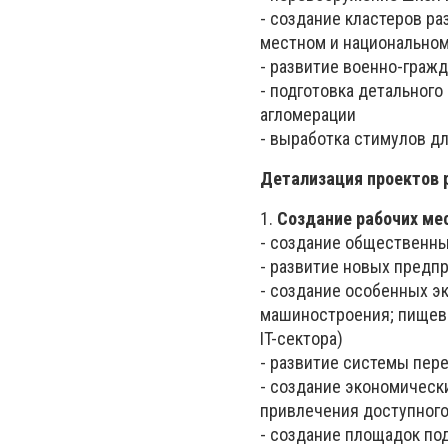
- создание кластеров ра
местном и национально
- развитие военно-граж
- подготовка детального
агломерации
- выработка стимулов д
Детализация проектов р
1.
Создание рабочих ме
- создание общественны
- развитие новых предп
- создание особенных эк
машиностроения; пищево
IT-сектора)
- развитие системы пер
- создание экономически
привлечения доступного
- создание площадок по