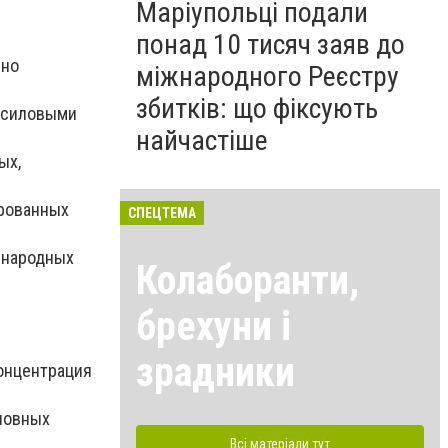
Маріупольці подали
понад 10 тисяч заяв до
чно
міжнародного Реєстру
збитків: що фіксують
и силовыми
найчастіше
ых,
ированных
СПЕЦТЕМА
ународных
Колаборанти,
брехуни і
зрадники
концентрация
новных
Всі матеріали тут