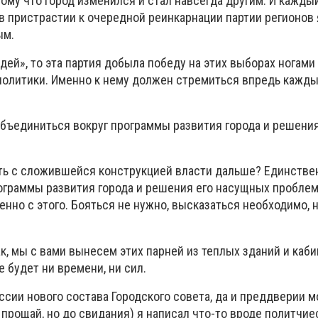
тому что город изменился и стал навсегда другим. И каждый
 пристрастии к очередной реинкарнации партии регионов 
ым.
дей», то эта партия добыла победу на этих выборах ногами 
политики. Именно к нему должен стремиться впредь кажд
бъединиться вокруг программы развития города и решения
ть с сложившейся конструкцией власти дальше? Единстве
ограммы развития города и решения его насущных проблем
менно с этого. Бояться не нужно, высказаться необходимо, 
ак, мы с вами вынесем этих парней из теплых зданий и каби
 будет ни времени, ни сил.
сии нового состава Городского совета, да и преддверии м
е прощай, но до свидания) я написал что-то вроде политчие