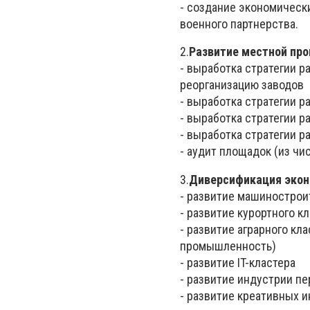
- создание экономическ
военного партнерства.
2.
Развитие местной пр
- выработка стратегии р
реорганизацию заводов
- выработка стратегии 
- выработка стратегии р
- выработка стратегии р
- аудит площадок (из чи
3.
Диверсификация эко
- развитие машинострои
- развитие курортного к
- развитие аграрного к
промышленность)
- развитие IT-кластера
- развитие индустрии п
- развитие креативных и