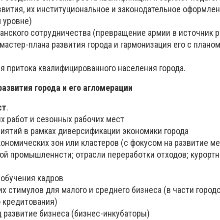
звития, их институциональное и законодательное оформлен
м уровне)
данского сотрудничества (превращение армии в источник р
 мастер-плана развития города и гармонизация его с плано
ля притока квалифицированного населения города.
азвития города и его агломерации
ст
.
х работ и сезонных рабочих мест
риятий в рамках диверсификации экономики города
ономических зон или кластеров (с фокусом на развитие ме
й промышленнсти; отрасли переработки отходов; курортн
еобучения кадров
х стимулов для малого и среднего бизнеса (в части городс
 кредитования)
д развитие бизнеса (бизнес-инкубаторы)