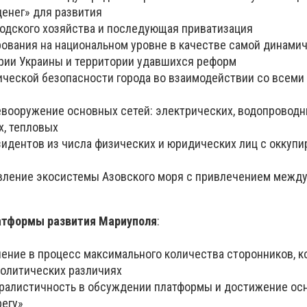
енег» для развития
родского хозяйства и последующая приватизация
ования на национальном уровне в качестве самой динами
рии Украины и территории удавшихся реформ
ической безопасности города во взаимодействии со всем
евооружение основных сетей: электрических, водопроводн
, тепловых
зидентов из числа физических и юридических лиц с оккуп
овление экосистемы Азовского моря с привлечением межд
атформы развития Мариуполя
:
чение в процесс максимального количества сторонников, 
 политических различиях
юралистичность в обсуждении платформы и достижение ос
регу»