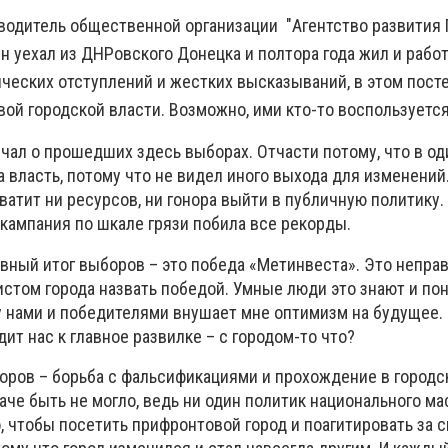
оводитель общественной организации "Агентство развития 
н уехал из ДНРовского Донецка и полтора года жил и работ
ческих отступлений и жестких высказываний, в этом посте
ой городской власти. Возможно, ими кто-то воспользуется
чал о прошедших здесь выборах. Отчасти потому, что в о
 власть, потому что не видел иного выхода для изменений
хватит ни ресурсов, ни гонора выйти в публичную политику.
а кампания по шкале грязи побила все рекорды.
авный итог выборов – это победа «Метинвеста». Это непра
стом города назвать победой. Умные люди это знают и пон
 нами и победителями внушает мне оптимизм на будущее.
ит нас к главное развилке – с городом-то что?
боров – борьба с фальсификациями и прохождение в городс
аче быть не могло, ведь ни один политик национального ма
, чтобы посетить прифронтовой город и поагитировать за 