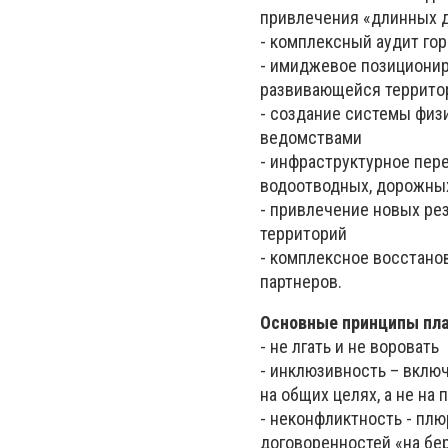
привлечения «длинных д
- комплексный аудит го
- имиджевое позиционир
развивающейся террито
- создание системы физ
ведомствами
- инфраструктурное пер
водоотводных, дорожных
- привлечение новых ре
территорий
- комплексное восстан
партнеров.
Основные принципы пл
- не лгать и не воровать
- инклюзивность – вклю
на общих целях, а не на
- неконфликтность - пл
договоренностей «на бе