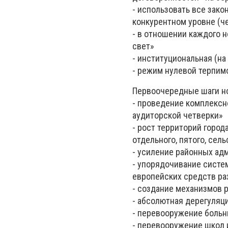
- использовать все зак
конкурентном уровне (ч
- в отношении каждого 
свет»
- институциональная (н
- режим нулевой терпим
Первоочередные шаги но
- проведение комплексн
аудиторской четверки»
- рост территорий город
отдельного, пятого, сель
- усиление районных ад
- упорядочивание систе
европейских средств р
- создание механизмов 
- абсолютная дерегуляц
- перевооружение больн
- перевооружение школ 