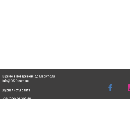
Віримо в повернення до Маріуполя
info@0629.com.ua
Журналисты сайта
+38 (096) 91 303 68
Допускається цитування матеріалів без отримання попередньої згоди 0629.com.ua за
пошукових систем гіперпосилання на цитовані статті не нижче другого абзацу в тек
Матеріали з плашками "Новини компаній", "Промо", "Партнерський матеріал", "Партнер