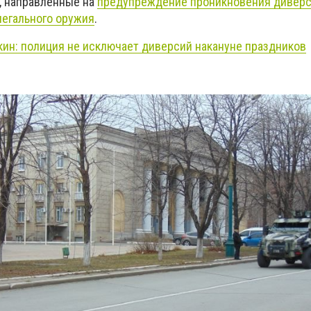
, направленные на
предупреждение проникновения диверс
легального оружия
.
кин: полиция не исключает диверсий накануне праздников