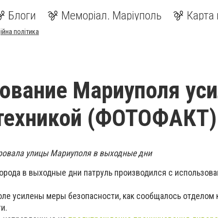
Блоги
Меморіал. Маріуполь
Карта 
ійна політика
ование Мариуполя ус
техникой (ФОТОФАКТ)
ровала улицы Мариуполя в выходные дни
города в выходные дни патруль производился с использов
оле усилены меры безопасности, как сообщалось отделом
и.