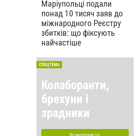
Маріупольці подали
понад 10 тисяч заяв до
міжнародного Реєстру
збитків: що фіксують
найчастіше
СПЕЦТЕМА
Колаборанти,
брехуни і
зрадники
Всі матеріали тут