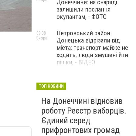
Донеччини: на снаряді
залишили послання
окупантам, - ФОТО
Петровський район
09:08
Патрулирование Мариуполя усилено военной техни
Вчора
Донецька відрізали від
міста: транспорт майже не
ходить, люди змушені йти
пішки, - ВІДЕО
1624 день повномасштабної
08:54
Вчора
війни. РФ вдарила
ТОП НОВИНИ
«Іскандерами» по Київщині і
На Донеччині відновив
столиці. 15 людей загинули.
В Росії палають
роботу Реєстр виборців.
енергопідстанції та
Єдиний серед
черговий WB
прифронтових громад