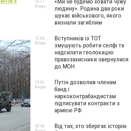
антов и
«Ми не будемо ховати чужу
16:17
Вчора
людину». Родина два роки
шукає військового, якого
визнали загиблим
Вступників із ТОТ
15:04
Вчора
змушують робити селфі та
надсилати геолокацію:
правозахисники звернулися
до МОН
Путін дозволив членам
10:56
Вчора
банд і
наркоконтрабандистам
підписувати контракти з
армією РФ
Від тих, хто зберігає історію
09:43
Вчора