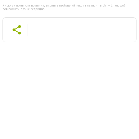
Якщо ви помітили помилку, виділіть необхідний текст і натисніть Ctrl + Enter, щоб
повідомити про це редакцію