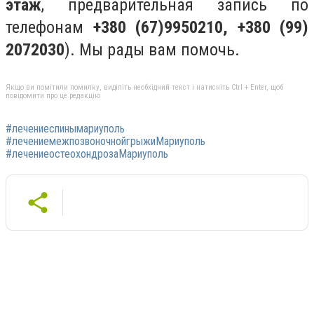
этаж
, предварительная запись по
телефонам
+380 (67)9950210, +380 (99)
2072030
). Мы рады вам помочь.
Якщо ви помітили помилку, виділіть необхідний текст і натисніть Ctrl + Enter, щоб
повідомити про це редакцію
#лечениеспинымариуполь
#лечениемежпозвоночнойгрыжиМариуполь
#лечениеостеохондрозаМариуполь