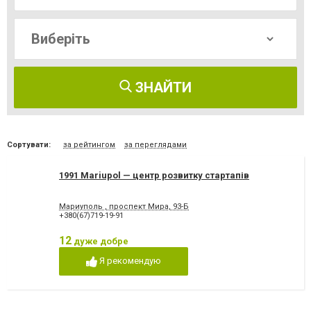
ЗНАЙТИ
Сортувати:
за рейтингом
за переглядами
1991 Mariupol — центр розвитку стартапів
Мариуполь , проспект Мира, 93-Б
+380(67)719-19-91
12
дуже добре
Я рекомендую