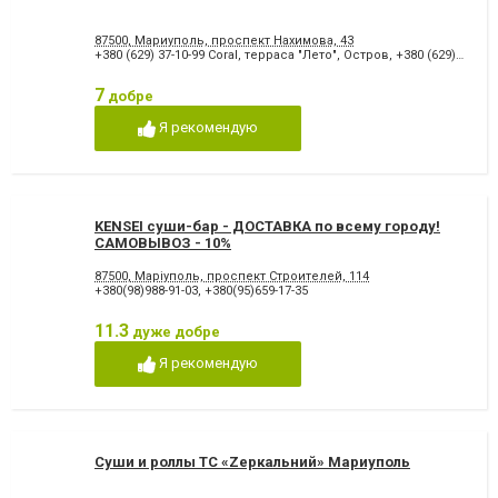
87500, Мариуполь, проспект Нахимова, 43
+380 (629) 37-10-99 Coral, терраса "Лето", Остров
,
+380 (629) 37-21-05 Coral, терраса "Лето", Остров
7
добре
Я рекомендую
KENSEI суши-бар - ДОСТАВКА по всему городу!
САМОВЫВОЗ - 10%
87500, Маріуполь, проспект Строителей, 114
+380(98)988-91-03
,
+380(95)659-17-35
11.3
дуже добре
Я рекомендую
Суши и роллы ТС «Zеркальний» Мариуполь