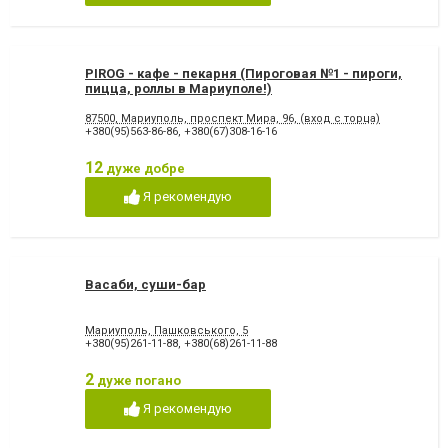
PIROG - кафе - пекарня (Пироговая №1 - пироги,
пицца, роллы в Мариуполе!)
87500, Мариуполь, проспект Мира, 96, (вход с торца)
+380(95)563-86-86
,
+380(67)308-16-16
12
дуже добре
Я рекомендую
Васаби, суши-бар
Мариуполь, Пашковського, 5
+380(95)261-11-88
,
+380(68)261-11-88
2
дуже погано
Я рекомендую