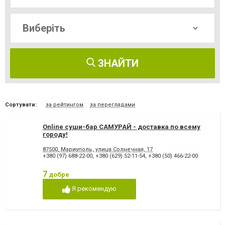
ЗНАЙТИ
Сортувати:
за рейтингом
за переглядами
Online суши-бар САМУРАЙ - доставка по всему
городу!
87500, Мариуполь, улица Солнечная, 17
+380 (97) 688-22-00
,
+380 (629) 52-11-54
,
+380 (50) 466-22-00
7
добре
Я рекомендую