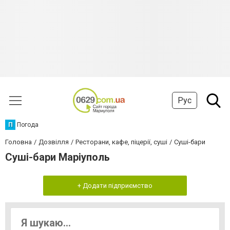
Рус
П
Погода
Головна
Дозвілля
Ресторани, кафе, піцерії, суші
Суші-бари
Суші-бари Маріуполь
+ Додати підприємство