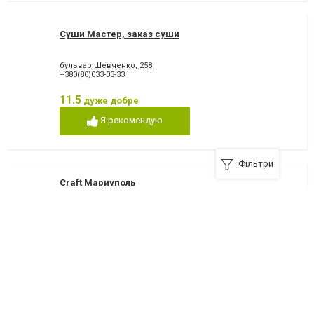
Суши Мастер, заказ суши
бульвар Шевченко, 258
+380(80)033-03-33
11.5
дуже добре
Я рекомендую
Фільтри
Craft Мариуполь
проспект Мира, 104, 0966013013
+380966013013
9
добре
Я рекомендую