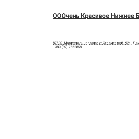
ОООчень Красивое Нижнее 
87500, Мариуполь, проспект Строителей, 92а, Д
+380 (97) 7382858
Миорре
+380 (95) 1356896