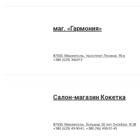
маг. «Гармония»
87500, Мариуполь, проспект Ленина, 95-а
+380 (629) 346013
Салон-магазин Кокетка
87500, Мариуполь, бульвар 50 лет Октября, 9/28
+380 (629) 49-90-61
,
+380 (96) 490-01-45