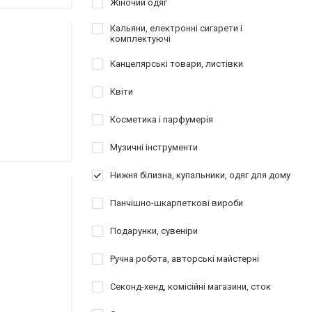
Жіночий одяг
Кальяни, електронні сигарети і
комплектуючі
Канцелярські товари, листівки
Квіти
Косметика і парфумерія
Музичні інструменти
Нижня білизна, купальники, одяг для дому
Панчішно-шкарпеткові вироби
Подарунки, сувеніри
Ручна робота, авторські майстерні
Секонд-хенд, комісійні магазини, сток