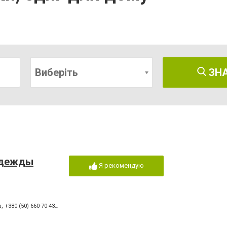
Виберіть
ЗН
одежды
Я рекомендую
а
,
+380 (50) 660-70-43 МТС
,
+380 (96) 955-87-93 Киевстар
,
+380 (63) 443-50-93 Life