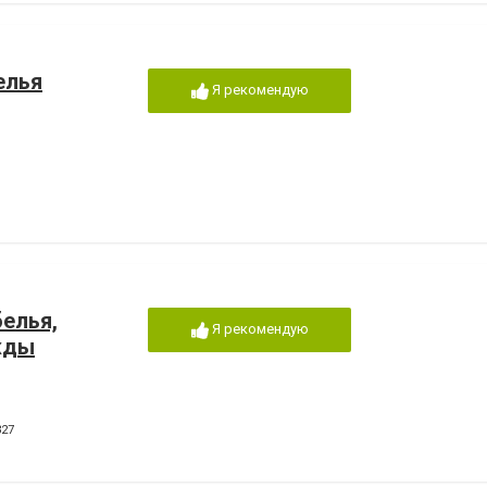
елья
Я рекомендую
елья,
Я рекомендую
жды
327