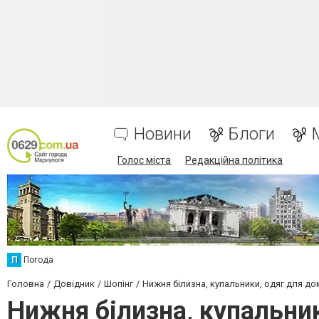
Новини
Блоги
Голос міста
Редакційна політика
П
Погода
Головна
Довідник
Шопінг
Нижня білизна, купальники, одяг для до
Нижня білизна, купальни