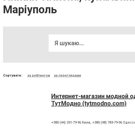
Маріуполь
Сортувати:
за рейтингом
за переглядами
Интернет-магазин модной 
ТутМодно (tytmodno.com)
+380 (44) 331-79-96 Киев
,
+380 (48) 783-79-96 Одесс