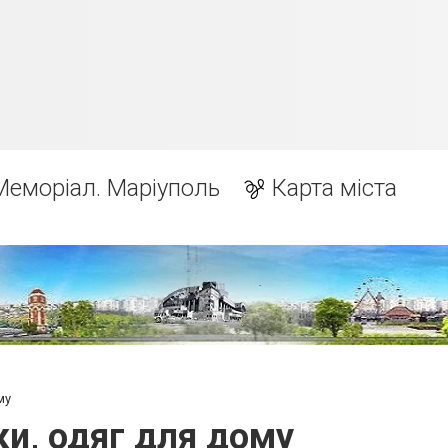
Меморіал. Маріуполь
Карта міста
му
ки, одяг для дому