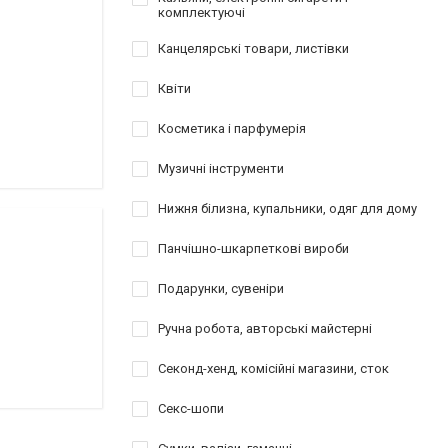
комплектуючі
Канцелярські товари, листівки
Квіти
Косметика і парфумерія
Музичні інструменти
Нижня білизна, купальники, одяг для дому
Панчішно-шкарпеткові вироби
Подарунки, сувеніри
Ручна робота, авторські майстерні
Секонд-хенд, комісійні магазини, сток
Секс-шопи