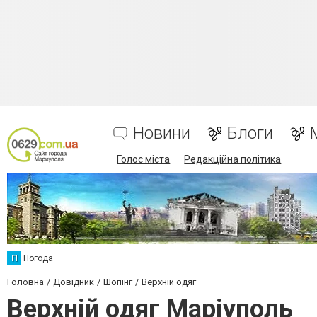
Новини
Блоги
Голос міста
Редакційна політика
П
Погода
Головна
Довідник
Шопінг
Верхній одяг
Верхній одяг Маріуполь