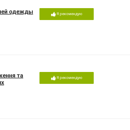
хней одежды
Я рекомендую
дження та
Я рекомендую
их