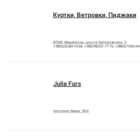
Куртки, Ветровки, Пиджаки
87500, Мариуполь, шоссе Запорожское, 2
+380(63)284-70-68
,
+380(98)921-77-70
,
+380(67)902-69
Julia Furs
проспект Мира, 95-б