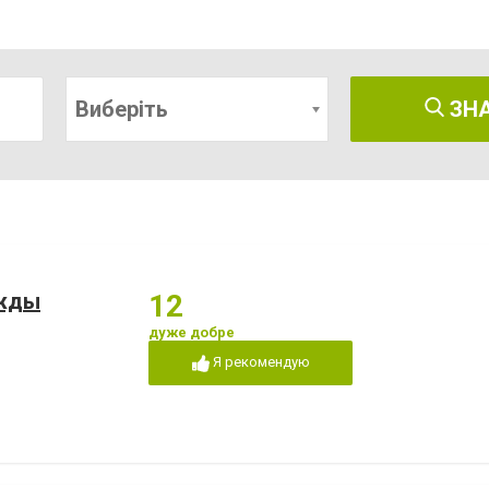
Виберіть
ЗН
ежды
12
дуже добре
Я рекомендую