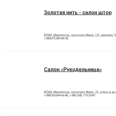
Золотая нить - салон штор
87500, Мариуполь, проспект Мира, 121, магазин "
+380(97)284-80-38
Салон «Рукодельница»
87500, Мариуполь, проспект Мира, 75, отдел в м-н
+380(95)644-66-80
,
+380 (68) 773-29-87