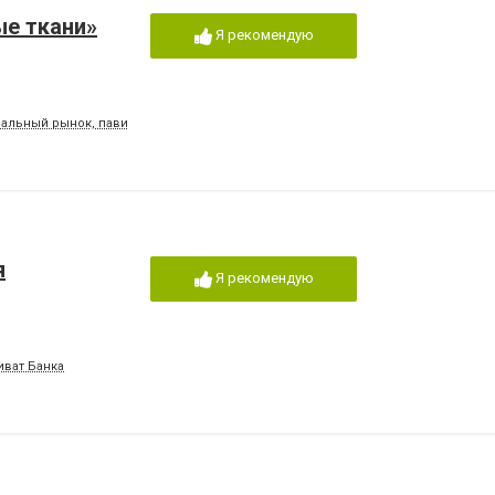
ые ткани»
Я рекомендую
ральный рынок, павильон "Ажур", 2 этаж, магазин №38, вдоль трамвайных путей
я
Я рекомендую
иват Банка