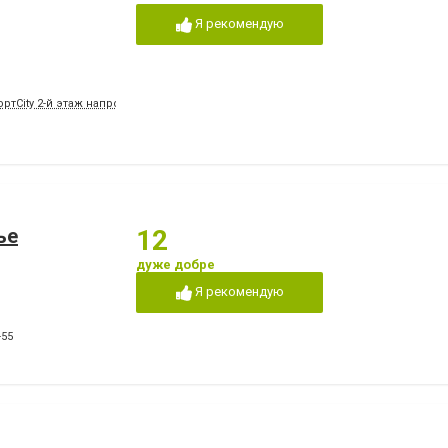
Я рекомендую
ртCity 2-й этаж напротив магазина "Натали"
ье
12
дуже добре
Я рекомендую
-55