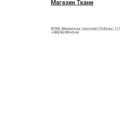
Магазин Ткани
87500, Мариуполь, проспект Победы, 117
+380(96)389-45-64
магазин текстиля Локомоти
проспект Победы, 36/23
097-478-22-17