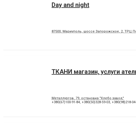
Day and night
87500, Мариуполь, шоссе Запорожское, 2, ТРЦ По
ТКАНИ магазин, услуги ател
Металлургов, 79, остановка "Хлебо завод"
+380(67)100-91-84
,
+380(50)328-59-03
,
+380(98)218-04