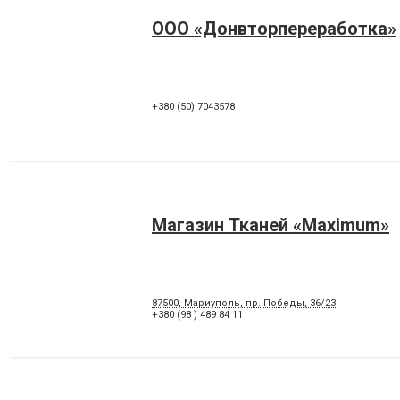
ООО «Донвторпереработка»
+380 (50) 7043578
Магазин Тканей «Maximum»
87500, Мариуполь, пр. Победы, 36/23
+380 (98 ) 489 84 11