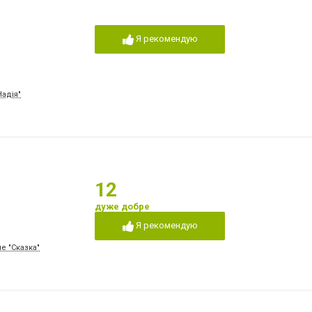
Я рекомендую
Надія"
12
дуже добре
Я рекомендую
е "Сказка"