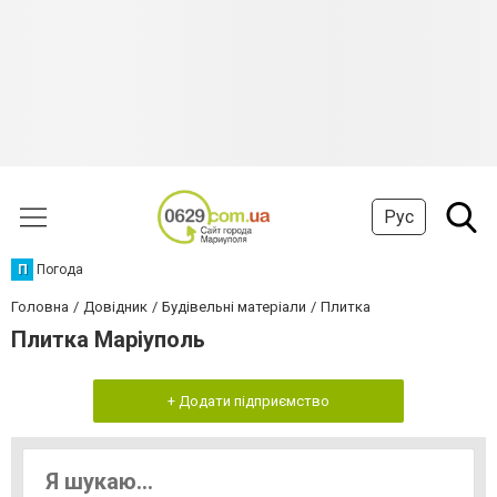
Рус
П
Погода
Головна
Довідник
Будівельні матеріали
Плитка
Плитка Маріуполь
+ Додати підприємство