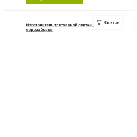
Фільтри
Изготовитель тротуарной плитки, бордюр,
еврозаборов
улица Мамина Сибиряка, 19, ост. ул. Ровная
+380(67)720-48-39
,
+380(67)457-04-98
,
+380(97)215-28-28
12
дуже добре
Я рекомендую
Еврозаборы от производителя
+380(68)418-02-19
,
+380(97)242-71-21
Я рекомендую