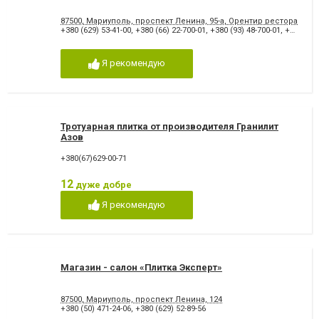
87500, Мариуполь, проспект Ленина, 95-а, Орентир ресторан "Д
+380 (629) 53-41-00
,
+380 (66) 22-700-01
,
+380 (93) 48-700-01
,
+380 (98) 03-700-01
Я рекомендую
Тротуарная плитка от производителя Гранилит
Азов
+380(67)629-00-71
12
дуже добре
Я рекомендую
Магазин - салон «Плитка Эксперт»
87500, Мариуполь, проспект Ленина, 124
+380 (50) 471-24-06
,
+380 (629) 52-89-56