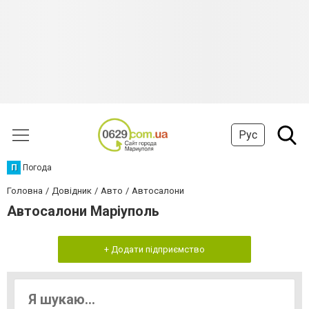
Рус
П
Погода
Головна
Довідник
Авто
Автосалони
Автосалони Маріуполь
+ Додати підприємство