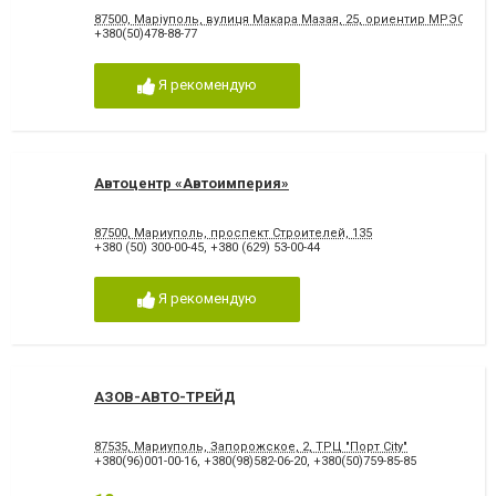
87500, Маріуполь, вулиця Макара Мазая, 25, ориентир МРЭО, Авт
+380(50)478-88-77
Я рекомендую
Автоцентр «Автоимперия»
87500, Мариуполь, проспект Строителей, 135
+380 (50) 300-00-45
,
+380 (629) 53-00-44
Я рекомендую
АЗОВ-АВТО-ТРЕЙД
87535, Мариуполь, Запорожское, 2, ТРЦ "Порт City"
+380(96)001-00-16
,
+380(98)582-06-20
,
+380(50)759-85-85