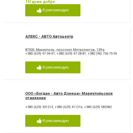
10
дуже добре
Я рекомендую
АЛЕКС - АВТО Автоцентр
87500, Мариуполь, проспект Металлургов, 139-а
+380 (629) 47-34-47
,
+380 (629) 47-28-87
,
+380 (96) 756-75-95
Я рекомендую
ООО «Богдан - Авто Донецк» Мариупольское
отделение
+380 (629) 331213
,
+380 (629) 411216
,
+380 (629) 583382
Я рекомендую