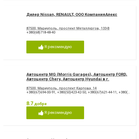
Дилер Nissan, RENAULT, ООО КомпанияАлекс
87500, Мариуполь, проспект Металлургов, 133-В
+380(68)718-48-40
Я рекомендую
Автоцентр MG (Morris Garages), Автоцентр FORD,
Автоцентр Chery, Автоцентр Hyundai в г.
Мариуполь
87500, Мариуполь, проспект Карпова, 14
+380(67)694-00-91
,
+380(50)423-42-50
,
+380(67)621-44-11
,
+380(95)621-44-11
8.7
добре
Я рекомендую