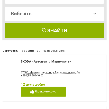
ЗНАЙТИ
Сортувати:
за рейтингом
за переглядами
ŠKODA «Автоцентр Мариуполь»
87500, Мариуполь, улица Азовстальская, 8-а
+380(95)284-40-00
12
дуже добре
Я рекомендую