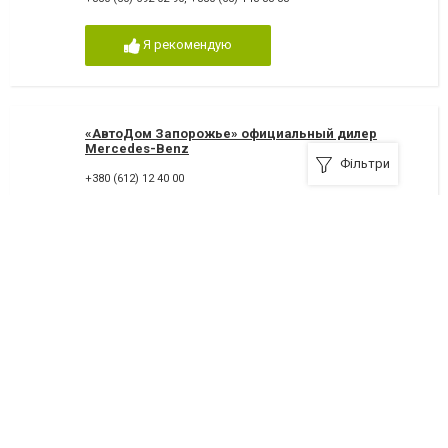
Я рекомендую
«АвтоДом Запорожье» официальный дилер
Mercedes-Benz
Фільтри
+380 (612) 12 40 00
Я рекомендую
Автосалон Great Wall / JAC «Автоцентр-
Мариуполь»
87500, Маріуполь, улица Азовстальська, 8-а
+380(67)732-44-69
,
+380(95)284-60-00
10
дуже добре
Я рекомендую