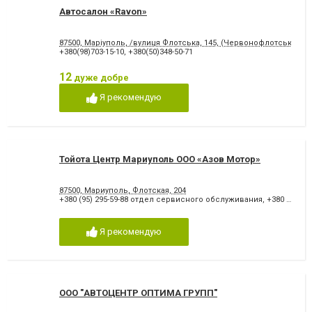
Автосалон «Ravon»
87500, Маріуполь, /вулиця Флотська, 145, (Червонофлотська)
+380(98)703-15-10
,
+380(50)348-50-71
12
дуже добре
Я рекомендую
Тойота Центр Мариуполь ООО «Азов Мотор»
87500, Мариуполь, Флотская, 204
+380 (95) 295-59-88 отдел сервисного обслуживания
,
+380 (50) 425-24-90 администрация
Я рекомендую
ООО "АВТОЦЕНТР ОПТИМА ГРУПП"