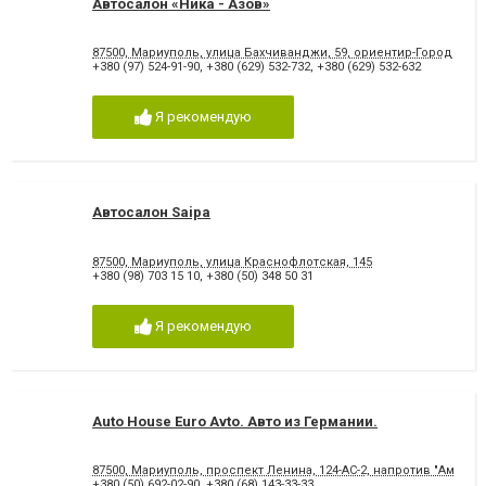
Автосалон «Ника - Азов»
87500, Мариуполь, улица Бахчиванджи, 59, ориентир-Городская
+380 (97) 524-91-90
,
+380 (629) 532-732
,
+380 (629) 532-632
Я рекомендую
Автосалон Saipa
87500, Мариуполь, улица Краснофлотская, 145
+380 (98) 703 15 10
,
+380 (50) 348 50 31
Я рекомендую
Auto House Euro Avto. Авто из Германии.
87500, Мариуполь, проспект Ленина, 124-АС-2, напротив "Амстора
+380 (50) 692-02-90
,
+380 (68) 143-33-33