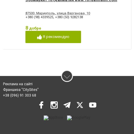
87500, Мариуполь, улица Варганова, 10
+380 (98) 4339525
,
+380 (50) 9282138
8
добре
Я рекомендую
Реклама на сайті
Франшиза "CitySites"
+38 (096) 91 303 68