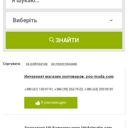
ЗНАЙТИ
Сортувати:
за рейтингом
за переглядами
Интеренет магазин зоотоваров, zoo-moda.com
+380 (67) 130-97-97
,
+380 (99) 252-79-23
,
+380 (63) 293-99-39
Я рекомендую
Зоомаркет 101Далматин www.101dalmatin.com