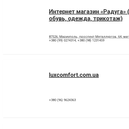
Интернет магазин «Радуга» 
обувь, одежда, трикотаж)
87526, Мариуполь, проспект Металлургов, 64, магаз
+380 (99) 0274314
,
+380 (98) 1231459
luxcomfort.com.ua
+380 (96) 9624363