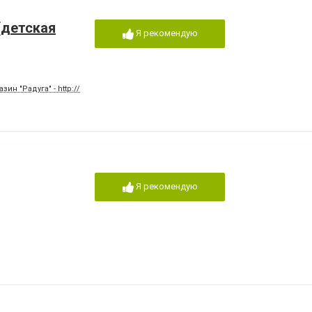
(детская
Я рекомендую
ин "Радуга" - http://magazinraduga.etov.ua/
Я рекомендую