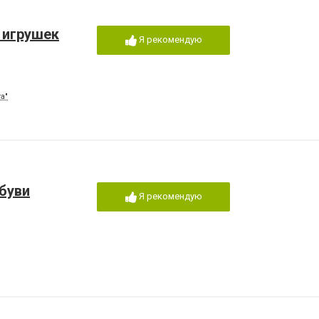
н игрушек
Я рекомендую
а"
буви
Я рекомендую