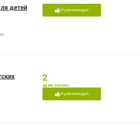
для детей
Я рекомендую
317
тских
2
дуже погано
Я рекомендую