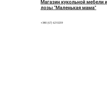
Магазин кукольной мебели и
лозы "Маленькая мама"
+380 (67) 6210259
Интернет-магазин детской и
подростковой одежды «Baby
+380 (66) 332-71-06
,
+380 (98) 302-86-55