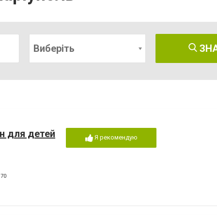
Виберіть
ЗН
ин для детей
Я рекомендую
170