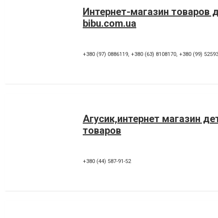
Интернет-магазин товаров 
bibu.com.ua
+380 (97) 0886119
,
+380 (63) 8108170
,
+380 (99) 5259
Агусик,интернет магазин де
товаров
+380 (44) 587-91-52