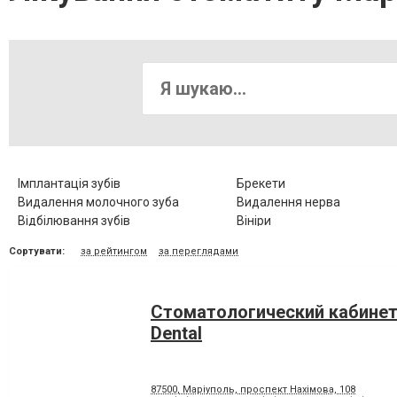
Імплантація зубів
Брекети
Видалення молочного зуба
Видалення нерва
Відбілювання зубів
Вініри
Діагностика зубів
Елайнери
Сортувати:
за рейтингом
за переглядами
Зубні протези
Клиновидний дефект зубів
Коронка металокерамічна
Коронка цільнокерамічна
Люмініри
Лікування альвеоліту
Стоматологический кабинет
Лікування гіпоплазії емалі зубів
Лікування захворювання
скронево-нижньощелепно
Dental
суглобу
Лікування карієсу
Лікування кореневих канал
Лікування пародонтозу
Лікування періодонтиту
87500, Маріуполь, проспект Нахімова, 108