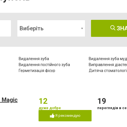
Виберіть
ЗН
Видалення зуба
Видалення зуба муд
Видалення постійного зуба
Виправлення діаст
Герметизація фісур
Дитяча стоматологі
Естетична реставрація
Зняття зубного кам
Комп'ютерна томографія зубів
Коронка безметало
Лазерне відбілювання
Лазеротерапія в сто
Лікування гінгівіту
Лікування гіперестез
 Magic
12
19
Лікування зубів
Лікування зубів при 
го
дуже добре
переглядів в се
ів
Лікування лазером
Лікування пародонт
Я рекомендую
Лікування періоститу
Лікування пульпіту