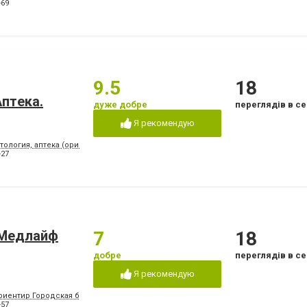
Лікування ясен
Озонотерапія в стом
-69
Пластини для виправлення
Пломбування зубів
прикусу
т
Пьезохірургія в стоматології
Підготовка до прот
Стрази і скайси
Фторування зубів і 
емалі
Чистка зубів
Шинування зубів
9.5
18
птeкa.
дуже добре
переглядів в се
Я рекомендую
тология, аптека (ориентир - напротив клуба "Коралл")
-27
«Медлайф
7
18
добре
переглядів в се
Я рекомендую
риентир Городская больница №2, конечная остановка троллейбусов "8" и "15", м
-57