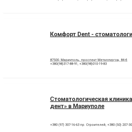
Комфорт Dent - стоматолог
87500, Мариуполь, проспект Металлургов, 84-б
+380(98)317-88-91
,
+380(98)010-19-83
Стоматологическая клиника
дент» в Мариуполе
+380 (97) 307-16-63 пр. Строителей
,
+380 (50) 207-3