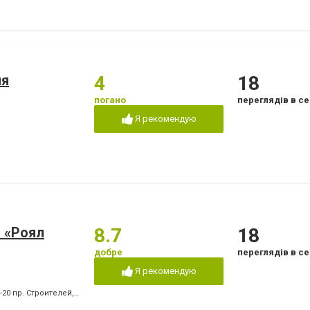
ия
4
18
погано
переглядів в се
Я рекомендую
 «Роял
8.7
18
добре
переглядів в се
Я рекомендую
0-20 пр. Строителей
,
+380 (67) 939-27-87 пр. Победы
,
+380 (66) 409-05-61 пр. Побед