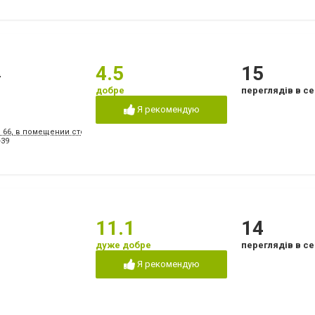
а
4.5
15
добре
переглядів в се
Я рекомендую
, 66, в помещении стоматологической поликлиники № 3
-39
11.1
14
дуже добре
переглядів в се
Я рекомендую