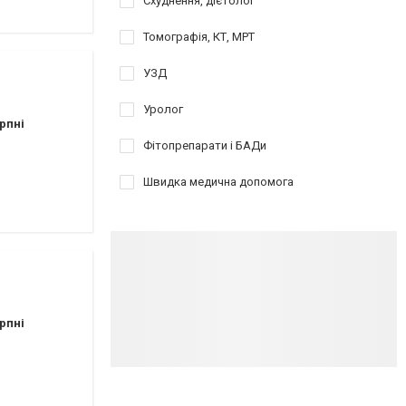
Схуднення, дієтолог
Томографія, КТ, МРТ
УЗД
Уролог
рпні
Фітопрепарати і БАДи
Швидка медична допомога
рпні