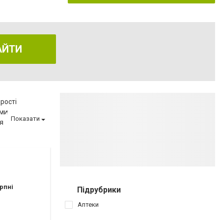
АЙТИ
рості
еми
Показати
я
еню
ва
матології
ії
вагітності
рпні
Підрубрики
иту
Аптеки