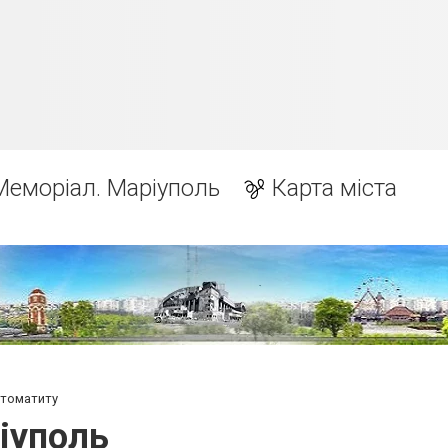
Меморіал. Маріуполь
Карта міста
стоматиту
іуполь