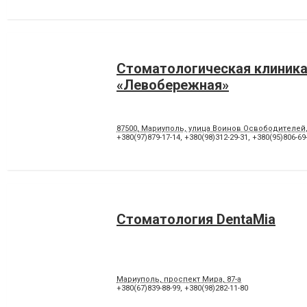
Стоматологическая клиник
«Левобережная»
87500, Мариуполь, улица Воинов Освободителей
+380(97)879-17-14
,
+380(98)312-29-31
,
+380(95)806-69
Стоматология DentaMia
Мариуполь, проспект Мира, 87-а
+380(67)839-88-99
,
+380(98)282-11-80