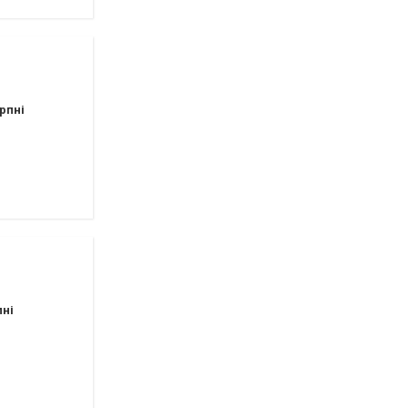
рпні
пні