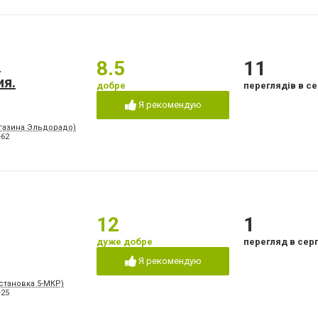
.
8.5
11
ия.
добре
переглядів в се
Я рекомендую
агазина Эльдорадо)
-62
12
1
дуже добре
перегляд в сер
Я рекомендую
Остановка 5-МКР)
-25