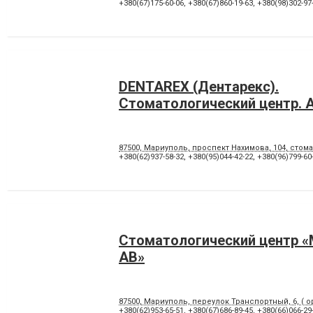
Лікування під наркозом
Лікування стоматиту
+380(67)175-60-06
,
+380(67)860-19-63
,
+380(98)302-97
Панорамний знімок
Пластика ясенного краю
Пломбування каналів
Протезування на імпланта
Рентген зубів
Рецесія ясен
Художня реставрація зубів
Хірургічне лікування зубів
DENTAREX (Дентарекс).
Cтоматологический центр. А
87500, Мариуполь, проспект Нахимова, 104, стома
+380(62)937-58-32
,
+380(95)044-42-22
,
+380(96)799-60
Стоматологический центр 
АВ»
87500, Мариуполь, переулок Транспортный, 6, ( о
+380(62)953-65-51
,
+380(67)686-89-45
,
+380(66)066-29