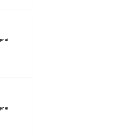
рпні
рпні