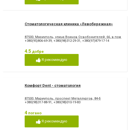
відновлення емалі
Художня реставрація зубів
Хірургічне лікування зубів
Чистка зубів
Шинування зубів
Стоматологическая клиника «Левобережная»
87500, Мариуполь, улица Воинов Освободителей, 66, в помеще
+380(95)806-69-39
,
+380(98)312-29-31
,
+380(97)879-17-14
4.5
добре
Я рекомендую
Комфорт Dent - стоматология
87500, Мариуполь, проспект Металлургов, 84-б
+380(98)317-88-91
,
+380(98)010-19-83
4
погано
Я рекомендую