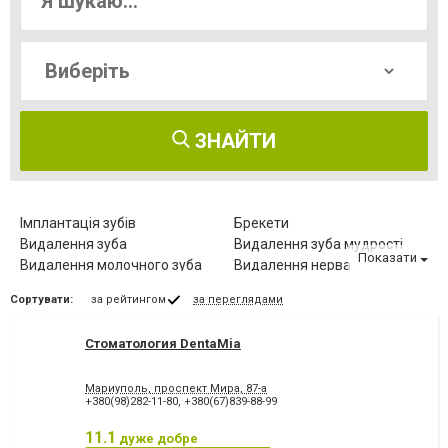
ЗНАЙТИ
Імплантація зубів
Брекети
Видалення зуба
Видалення зуба мудрості
Показати
Видалення молочного зуба
Видалення нерва
Видалення постійного зуба
Виправлення діастеми
Сортувати:
за рейтингом
за переглядами
Відбілювання зубів
Вініри
Герметизація фісур
Дитяча стоматологія
Стоматология DentaMia
Діагностика зубів
Елайнери
Естетична реставрація
Зняття зубного каменю
Мариуполь, проспект Мира, 87-а
Зубні протези
Клиновидний дефект зубів
+380(98)282-11-80
,
+380(67)839-88-99
Комп'ютерна томографія
Коронка безметалова
зубів
11.1
дуже добре