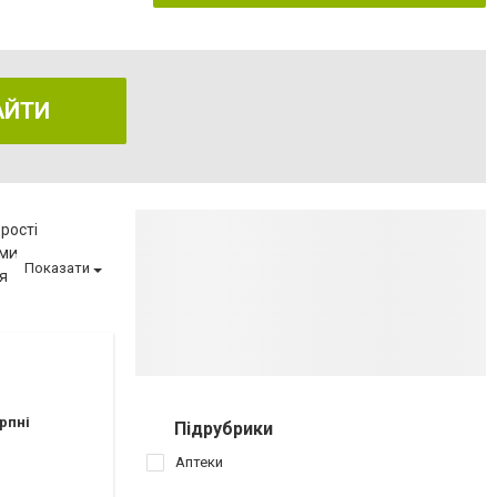
АЙТИ
рості
еми
Показати
я
еню
ва
матології
ії
вагітності
рпні
Підрубрики
иту
Аптеки
аршрутных такси 154,154А,112,145,110)