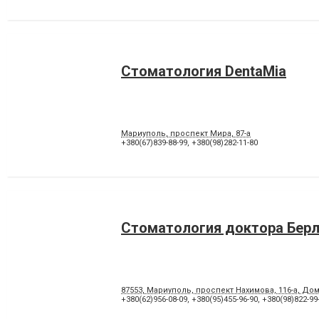
Стоматология DentaMia
Мариуполь, проспект Мира, 87-а
+380(67)839-88-99
,
+380(98)282-11-80
Стоматология доктора Бер
87553, Мариуполь, проспект Нахимова, 116-а, Дом
+380(62)956-08-09
,
+380(95)455-96-90
,
+380(98)822-99