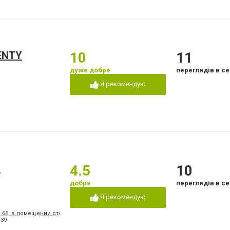
ENTY
10
11
дуже добре
переглядів в се
Я рекомендую
а
4.5
10
добре
переглядів в се
Я рекомендую
, 66, в помещении стоматологической поликлиники № 3
-39