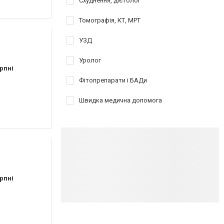
Схуднення, дієтолог
Томографія, КТ, МРТ
УЗД
Уролог
рпні
Фітопрепарати і БАДи
Швидка медична допомога
рпні