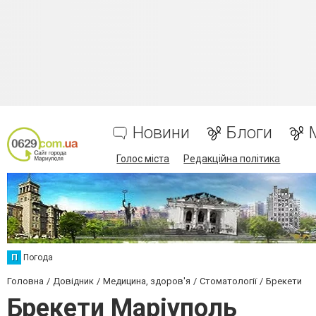
Новини
Блоги
Голос міста
Редакційна політика
П
Погода
Головна
Довідник
Медицина, здоров'я
Стоматології
Брекети
Брекети Маріуполь