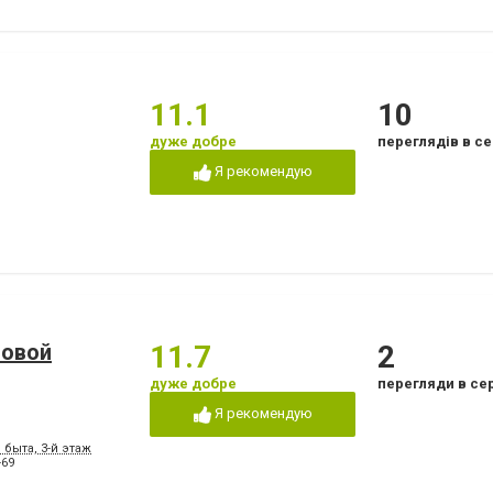
11.1
10
дуже добре
переглядів в се
Я рекомендую
ловой
11.7
2
дуже добре
перегляди в се
Я рекомендую
 быта, 3-й этаж
-69