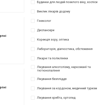
атології
Будинки для людей похилого віку, хоспіси
Виклик лікарів додому
езування
відновлення
Гінеколог
Диспансери
рпні
Корекція зору, оптика
Лабораторія, діагностика, обстеження
ы
Лікарні та поліклініки
Лікування алкоголізму, наркоманії та
тютюнопаління
Лікування безпліддя
рпні
Лікування за кордоном, медичний туризм
Лікування хребта, ортопед