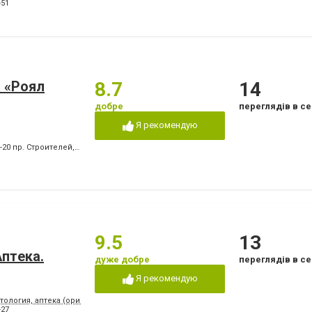
Лікування ясен
Озонотерапія в стом
-51
Пластини для виправлення
Пломбування зубів
прикусу
т
Пьезохірургія в стоматології
Підготовка до прот
Стрази і скайси
Фторування зубів і 
емалі
Чистка зубів
Шинування зубів
 «Роял
8.7
14
добре
переглядів в се
Я рекомендую
0-20 пр. Строителей
,
+380 (67) 939-27-87 пр. Победы
,
+380 (66) 409-05-61 пр. Побед
9.5
13
птeкa.
дуже добре
переглядів в се
Я рекомендую
тология, аптека (ориентир - напротив клуба "Коралл")
-27