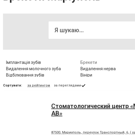
Імплантація зубів
Брекети
Видалення молочного зуба
Видалення нерва
Відбілювання зубів
Вініри
Діагностика зубів
Елайнери
Сортувати:
за рейтингом
за переглядами
Зубні протези
Клиновидний дефект зубів
Коронка металокерамічна
Коронка цільнокерамічна
Люмініри
Лікування альвеоліту
Стоматологический центр 
Лікування гіпоплазії емалі зубів
Лікування захворювання
скронево-нижньощелепно
АВ»
суглобу
Лікування карієсу
Лікування кореневих канал
Лікування пародонтозу
Лікування періодонтиту
87500, Мариуполь, переулок Транспортный, 6, ( о