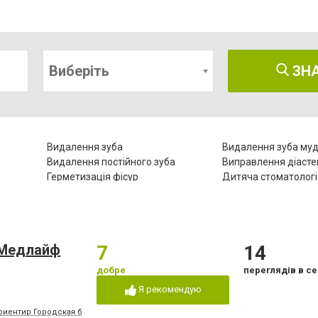
Виберіть
ЗН
Видалення зуба
Видалення зуба муд
Видалення постійного зуба
Виправлення діаст
Герметизація фісур
Дитяча стоматологі
Естетична реставрація
Зняття зубного кам
Комп'ютерна томографія зубів
Коронка безметало
Лазерне відбілювання
Лазеротерапія в сто
Лікування гінгівіту
Лікування гіперестез
«Медлайф
7
14
Лікування зубів
Лікування зубів при 
го
добре
переглядів в се
ів
Лікування лазером
Лікування пародонт
Я рекомендую
Лікування періоститу
Лікування пульпіту
риентир Городская больница №2, конечная остановка троллейбусов "8" и "15", м