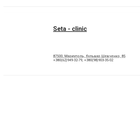
Seta - сlinic
87500, Мариуполь, бульвар Шевченко, 85
+380(62)949-32-79
,
+380(98)903-35-02