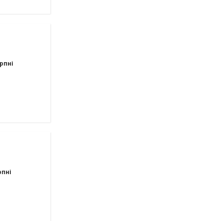
рпні
рпні