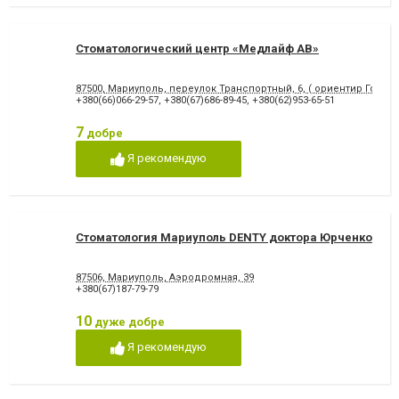
Художня реставрація зубів
Хірургічне лікування зубів
Чистка зубів
Шинування зубів
Стоматологический центр «Медлайф АВ»
87500, Мариуполь, переулок Транспортный, 6, ( ориентир Городс
+380(66)066-29-57
,
+380(67)686-89-45
,
+380(62)953-65-51
7
добре
Я рекомендую
Стоматология Мариуполь DENTY доктора Юрченко
87506, Мариуполь, Аэродромная, 39
+380(67)187-79-79
10
дуже добре
Я рекомендую