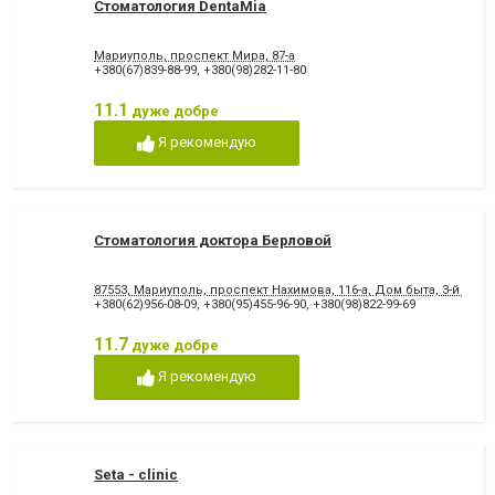
Стоматология DentaMia
Мариуполь, проспект Мира, 87-а
+380(67)839-88-99
,
+380(98)282-11-80
11.1
дуже добре
Я рекомендую
Стоматология доктора Берловой
87553, Мариуполь, проспект Нахимова, 116-а, Дом быта, 3-й этаж
+380(62)956-08-09
,
+380(95)455-96-90
,
+380(98)822-99-69
11.7
дуже добре
Я рекомендую
Seta - сlinic