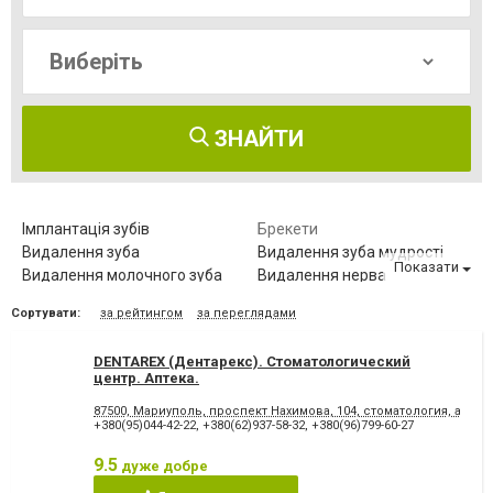
ЗНАЙТИ
Імплантація зубів
Брекети
Видалення зуба
Видалення зуба мудрості
Показати
Видалення молочного зуба
Видалення нерва
Видалення постійного зуба
Виправлення діастеми
Сортувати:
за рейтингом
за переглядами
Відбілювання зубів
Вініри
Герметизація фісур
Дитяча стоматологія
DENTAREX (Дентарекс). Cтоматологический
Діагностика зубів
Елайнери
центр. Аптeкa.
Естетична реставрація
Зняття зубного каменю
87500, Мариуполь, проспект Нахимова, 104, стоматология, аптека
Зубні протези
Клиновидний дефект зубів
+380(95)044-42-22
,
+380(62)937-58-32
,
+380(96)799-60-27
Комп'ютерна томографія
Коронка безметалова
зубів
9.5
дуже добре
Коронка металокерамічна
Коронка цільнокерамічна