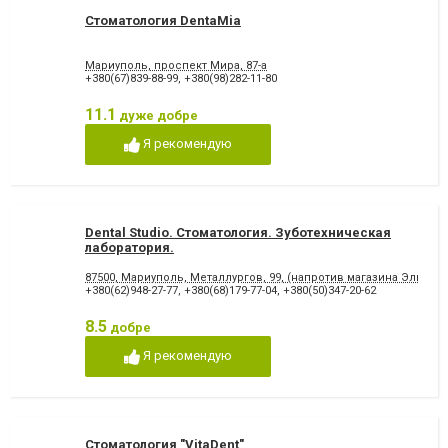
Стоматология DentaMia
Мариуполь, проспект Мира, 87-а
+380(67)839-88-99
,
+380(98)282-11-80
11.1
дуже добре
Я рекомендую
Dental Studio. Cтоматология. Зуботехническая
лаборатория.
87500, Мариуполь, Металлургов, 99, (напротив магазина Эльдор
+380(62)948-27-77
,
+380(68)179-77-04
,
+380(50)347-20-62
8.5
добре
Я рекомендую
Стоматология "VitaDent"