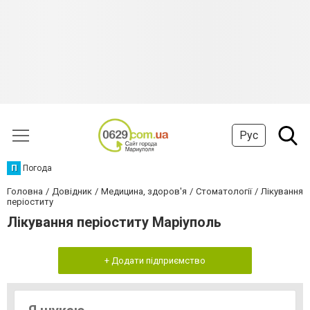
Рус
П
Погода
Головна
Довідник
Медицина, здоров'я
Стоматології
Лікування
періоститу
Лікування періоститу Маріуполь
+ Додати підприємство