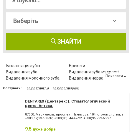
ЗНАЙТИ
Імплантація зубів
Брекети
Видалення зуба
Видалення зуба мудрості
Показати
Видалення молочного зуба
Видалення нерва
Видалення постійного зуба
Виправлення діастеми
Сортувати:
за рейтингом
за переглядами
Відбілювання зубів
Вініри
Герметизація фісур
Дитяча стоматологія
DENTAREX (Дентарекс). Cтоматологический
Діагностика зубів
Елайнери
центр. Аптeкa.
Естетична реставрація
Зняття зубного каменю
87500, Мариуполь, проспект Нахимова, 104, стоматология, аптека
Зубні протези
Клиновидний дефект зубів
+380(62)937-58-32
,
+380(95)044-42-22
,
+380(96)799-60-27
Комп'ютерна томографія
Коронка безметалова
зубів
9.5
дуже добре