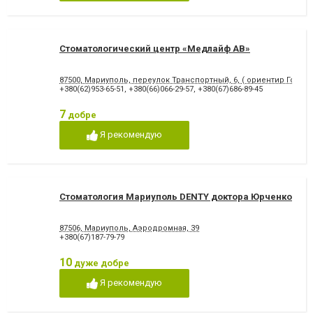
відновлення емалі
Художня реставрація зубів
Хірургічне лікування зубів
Чистка зубів
Шинування зубів
Стоматологический центр «Медлайф АВ»
87500, Мариуполь, переулок Транспортный, 6, ( ориентир Городс
+380(62)953-65-51
,
+380(66)066-29-57
,
+380(67)686-89-45
7
добре
Я рекомендую
Стоматология Мариуполь DENTY доктора Юрченко
87506, Мариуполь, Аэродромная, 39
+380(67)187-79-79
10
дуже добре
Я рекомендую