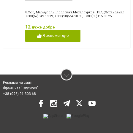
87500, Мариуполь, проспект Металлургов, 137, (Остановка 5-МКР
+380(62)949-18-19
,
+380(98)554-20-90
,
+380(95)115-00-25
12
дуже добре
Я рекомендую
Реклама на сайті
Франшиза "CitySites"
+38 (096) 91 303 68