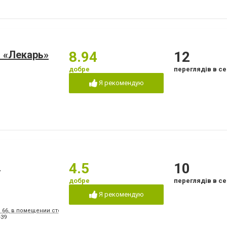
 «Лекарь»
8.94
12
добре
переглядів в се
Я рекомендую
а
4.5
10
добре
переглядів в се
Я рекомендую
, 66, в помещении стоматологической поликлиники № 3
-39