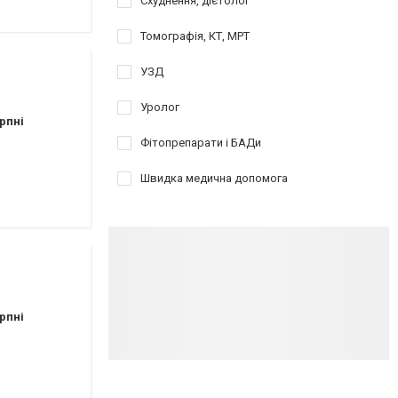
Схуднення, дієтолог
Томографія, КТ, МРТ
УЗД
Уролог
рпні
Фітопрепарати і БАДи
Швидка медична допомога
рпні