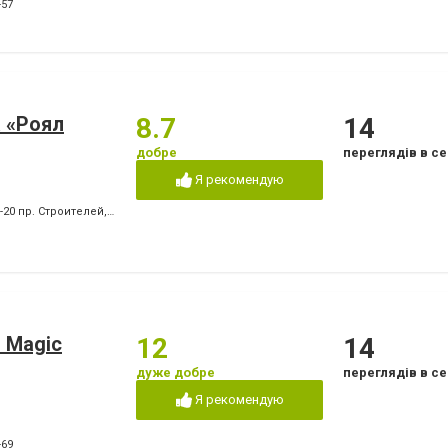
Лікування ясен
Озонотерапія в стом
-57
Пластини для виправлення
Пломбування зубів
прикусу
т
Пьезохірургія в стоматології
Підготовка до прот
Стрази і скайси
Фторування зубів і 
емалі
Чистка зубів
Шинування зубів
 «Роял
8.7
14
добре
переглядів в се
Я рекомендую
0-20 пр. Строителей
,
+380 (67) 939-27-87 пр. Победы
,
+380 (66) 409-05-61 пр. Побед
 Magic
12
14
дуже добре
переглядів в се
Я рекомендую
-69