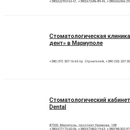
Лікування під наркозом
Лікування стоматиту
+380(62)953-65-51
,
+380(67)686-89-45
,
+380(66)066-29
Панорамний знімок
Пластика ясенного краю
Пломбування каналів
Протезування на імпланта
Рентген зубів
Рецесія ясен
Художня реставрація зубів
Хірургічне лікування зубів
Стоматологическая клиника
дент» в Мариуполе
+380 (97) 307-16-63 пр. Строителей
,
+380 (50) 207-3
Стоматологический кабинет
Dental
87500, Маріуполь, проспект Нахімова, 108
+380(67)175-60-06
,
+380(67)860-19-63
,
+380(98)302-97