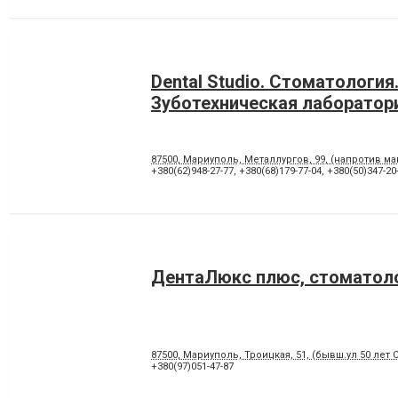
Dental Studio. Cтоматология
Зуботехническая лаборатор
87500, Мариуполь, Металлургов, 99, (напротив м
+380(62)948-27-77
,
+380(68)179-77-04
,
+380(50)347-20
ДентаЛюкс плюс, стоматол
87500, Мариуполь, Троицкая, 51, (бывш.ул 50 лет 
+380(97)051-47-87