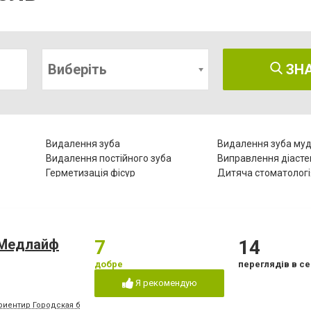
Виберіть
ЗН
Видалення зуба
Видалення зуба муд
Видалення постійного зуба
Виправлення діаст
Герметизація фісур
Дитяча стоматологі
Естетична реставрація
Зняття зубного кам
Комп'ютерна томографія зубів
Коронка безметало
Лазерне відбілювання
Лазеротерапія в сто
Лікування гінгівіту
Лікування гіперестез
«Медлайф
7
14
Лікування зубів
Лікування зубів при 
го
добре
переглядів в се
ів
Лікування лазером
Лікування пародонт
Я рекомендую
Лікування періоститу
Лікування пульпіту
риентир Городская больница №2, конечная остановка троллейбусов "8" и "15", м