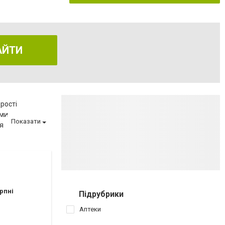
АЙТИ
рості
еми
Показати
я
еню
ва
матології
ії
вагітності
рпні
Підрубрики
иту
Аптеки
аршрутных такси 154,154А,112,145,110)