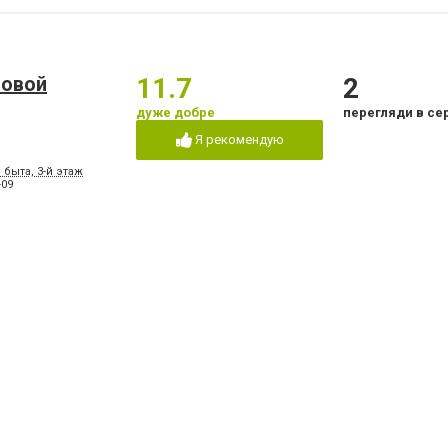
ловой
11.7
2
дуже добре
перегляди в се
Я рекомендую
 быта, 3-й этаж
-09
кая
10
1
дуже добре
перегляд в сер
Я рекомендую