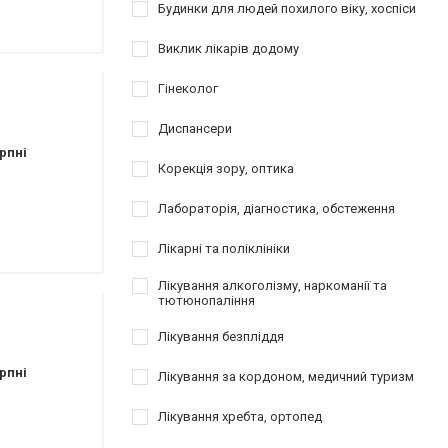
атології
Будинки для людей похилого віку, хоспіси
Виклик лікарів додому
езування
відновлення
Гінеколог
Диспансери
рпні
Корекція зору, оптика
Лабораторія, діагностика, обстеження
ы
Лікарні та поліклініки
Лікування алкоголізму, наркоманії та
тютюнопаління
Лікування безпліддя
рпні
Лікування за кордоном, медичний туризм
Лікування хребта, ортопед