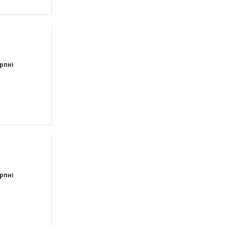
рпні
рпні