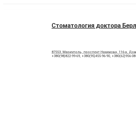
Стоматология доктора Бер
87553, Мариуполь, проспект Нахимова, 116-а, Дом
+380(98)822-99-69
,
+380(95)455-96-90
,
+380(62)956-08
Аполлония, стоматологичес
клиника-студия
87500, Мариуполь, улица Киевская, 54
+380(98)494-57-51
,
+380(99)484-76-64