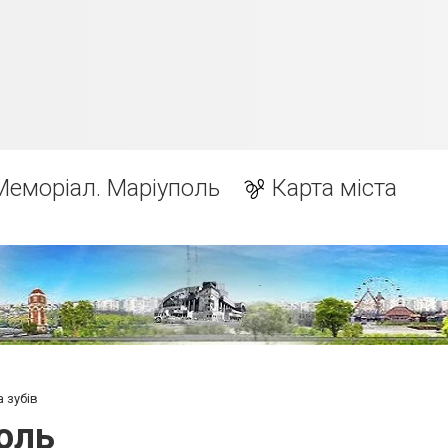
Меморіал. Маріуполь
Карта міста
 зубів
поль