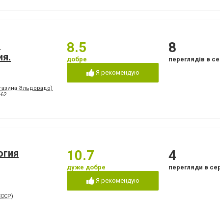
.
8.5
8
ия.
добре
переглядів в се
Я рекомендую
агазина Эльдорадо)
-62
огия
10.7
4
дуже добре
перегляди в се
Я рекомендую
СССР)