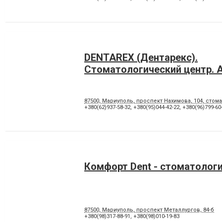
DENTAREX (Дентарекс).
Cтоматологический центр. А
87500, Мариуполь, проспект Нахимова, 104, стома
+380(62)937-58-32
,
+380(95)044-42-22
,
+380(96)799-60
Комфорт Dent - стоматолог
87500, Мариуполь, проспект Металлургов, 84-б
+380(98)317-88-91
,
+380(98)010-19-83