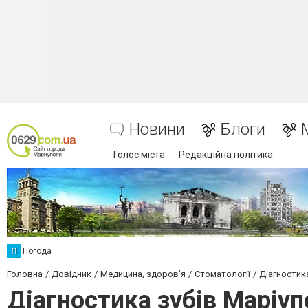
Новини
Блоги
Голос міста
Редакційна політика
П
Погода
Головна
Довідник
Медицина, здоров'я
Стоматології
Діагностика
Діагностика зубів Маріу