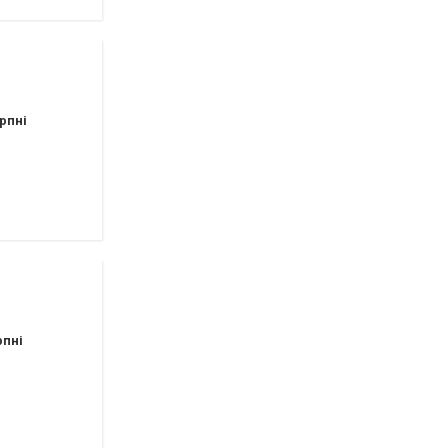
рпні
рпні