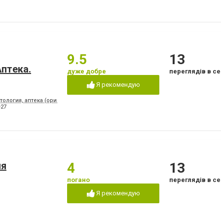
9.5
13
птeкa.
дуже добре
переглядів в се
Я рекомендую
тология, аптека (ориентир - напротив клуба "Коралл")
-27
ия
4
13
погано
переглядів в се
Я рекомендую