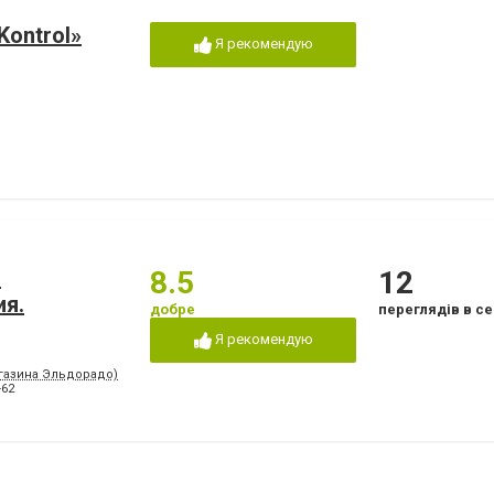
ontrol»
Я рекомендую
.
8.5
12
ия.
добре
переглядів в се
Я рекомендую
агазина Эльдорадо)
-62