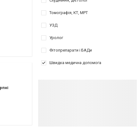
Схуднення, дієтолог
Томографія, КТ, МРТ
УЗД
Уролог
Фітопрепарати і БАДи
Швидка медична допомога
рпні