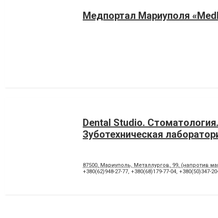
Медпортал Мариуполя «MedK
Dental Studio. Cтоматология
Зуботехническая лаборатор
87500, Мариуполь, Металлургов, 99, (напротив м
+380(62)948-27-77
,
+380(68)179-77-04
,
+380(50)347-20