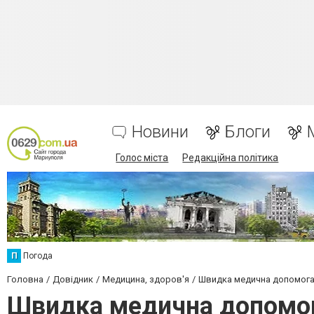
Новини
Блоги
Голос міста
Редакційна політика
П
Погода
Головна
Довідник
Медицина, здоров'я
Швидка медична допомог
Швидка медична допомог