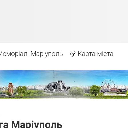
Меморіал. Маріуполь
Карта міста
а
а Маріуполь