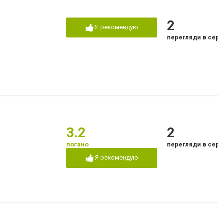
2
Я рекомендую
перегляди в се
3.2
2
погано
перегляди в се
Я рекомендую