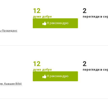
12
2
дуже добре
перегляди в се
Я рекомендую
ль-Провиданс
12
2
дуже добре
перегляди в се
Я рекомендую
м, бывшая Billa)