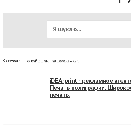
Сортувати:
за рейтингом
за переглядами
iDEA-print - рекламное агент
Печать полиграфии. Широк
печать.