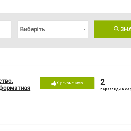
Виберіть
ЗН
ство.
2
Я рекомендую
оформатная
перегляди в се