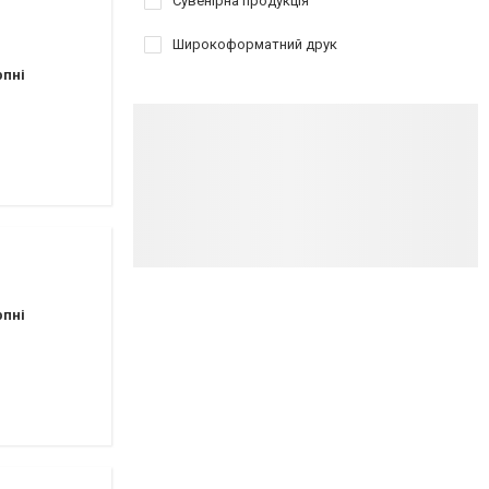
Сувенірна продукція
Широкоформатний друк
рпні
рпні