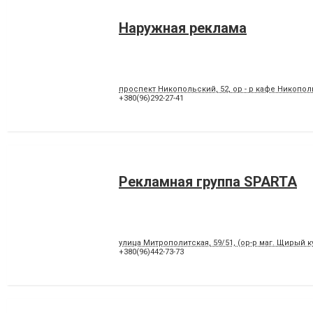
Наружная реклама
проспект Никопольский, 52, ор - р кафе Никопо
+380(96)292-27-41
Рекламная группа SPARTA
улица Митрополитская, 59/51, (ор-р маг. Щирый ку
+380(96)442-73-73