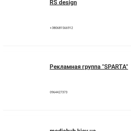
RS design
+380681566912
Рекламная группа "SPARTA"
0964427373