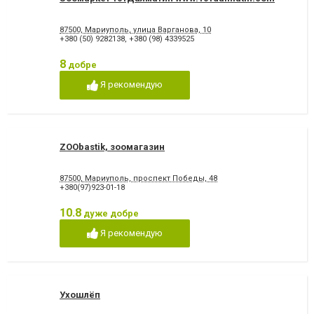
87500, Мариуполь, улица Варганова, 10
+380 (50) 9282138
,
+380 (98) 4339525
8
добре
Я рекомендую
ZOObastik, зоомагазин
87500, Мариуполь, проспект Победы, 48
+380(97)923-01-18
10.8
дуже добре
Я рекомендую
Ухошлёп