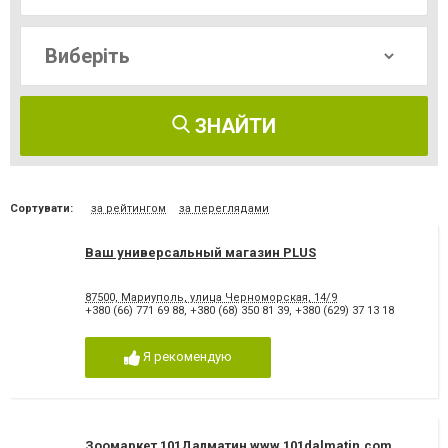
ЗНАЙТИ
Сортувати:
за рейтингом
за переглядами
Ваш универсальный магазин PLUS
87500, Мариуполь, улица Черноморская, 14/9
+380 (66) 771 69 88
,
+380 (68) 350 81 39
,
+380 (629) 37 13 18
Я рекомендую
Зоомаркет 101Далматин www.101dalmatin.com