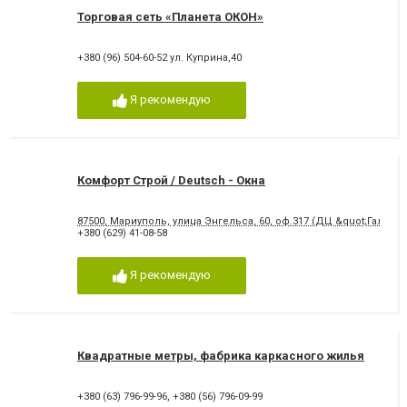
Торговая сеть «Планета ОКОН»
+380 (96) 504-60-52 ул. Куприна,40
Я рекомендую
Комфорт Строй / Deutsсh - Окна
87500, Мариуполь, улица Энгельса, 60, оф.317 (ДЦ &quot;Галакс&
+380 (629) 41-08-58
Я рекомендую
Квадратные метры, фабрика каркасного жилья
+380 (63) 796-99-96
,
+380 (56) 796-09-99