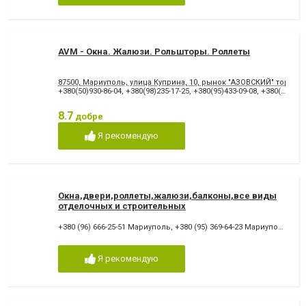
AVM - Окна. Жалюзи. Рольшторы. Роллеты
87500, Мариуполь, улица Куприна, 10, рынок "АЗОВСКИЙ" торго
+380(50)930-86-04
,
+380(98)235-17-25
,
+380(95)433-09-08
,
+380(96)895-98-71
8.7
добре
Я рекомендую
Окна,двери,роллеты,жалюзи,балконы,все виды
отделочных и строительных
работ,грузоперевозки.
+380 (96) 666-25-51 Мариуполь
,
+380 (95) 369-64-23 Мариуполь
,
+38
Я рекомендую