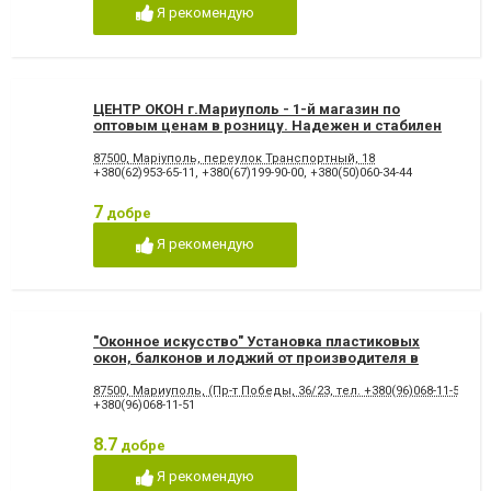
Я рекомендую
ЦЕНТР ОКОН г.Мариуполь - 1-й магазин по
оптовым ценам в розницу. Надежен и стабилен
для Вас всегда!
87500, Маріуполь, переулок Транспортный, 18
+380(62)953-65-11
,
+380(67)199-90-00
,
+380(50)060-34-44
7
добре
Я рекомендую
"Оконное искусство" Установка пластиковых
окон, балконов и лоджий от производителя в
Мариуполе.
87500, Мариуполь, (Пр-т Победы, 36/23, тел. +380(96)068-11-51). (П
+380(96)068-11-51
8.7
добре
Я рекомендую