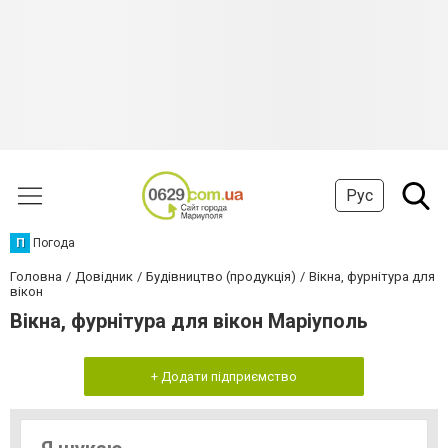
Рус
П
Погода
Головна
Довідник
Будівництво (продукція)
Вікна, фурнітура для
вікон
Вікна, фурнітура для вікон Маріуполь
+ Додати підприємство