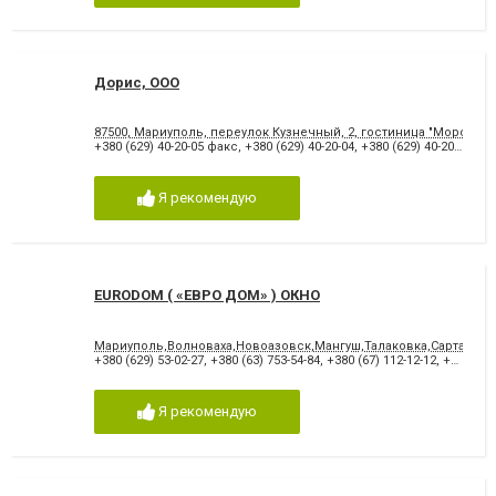
Дорис, ООО
87500, Мариуполь, переулок Кузнечный, 2, гостиница "Морская",
+380 (629) 40-20-05 факс
,
+380 (629) 40-20-04
,
+380 (629) 40-20-06
,
+38
Я рекомендую
ЕURODOM ( «ЕВРО ДОМ» ) ОКНО
Мариуполь,Волноваха,Новоазовск,Мангуш,Талаковка,Сартана,Ме
+380 (629) 53-02-27
,
+380 (63) 753-54-84
,
+380 (67) 112-12-12
,
+380 (629) 53-54-84
Я рекомендую