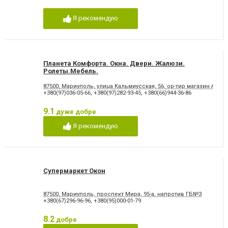
Я рекомендую
Планета Комфорта. Окна. Двери. Жалюзи.
Ролеты.Мебель.
87500, Мариуполь, улица Кальмиусская, 56, ор-тир магазин Амст
+380(97)036-05-66
,
+380(97)282-93-45
,
+380(66)944-36-86
9.1
дуже добре
Я рекомендую
Супермаркет Окон
87500, Мариуполь, проспект Мира, 95-а, напротив ГБ№3
+380(67)296-96-96
,
+380(95)000-01-79
8.2
добре