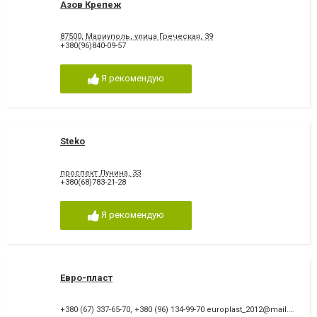
Азов Крепеж
87500, Мариуполь, улица Греческая, 39
+380(96)840-09-57
Я рекомендую
Steko
проспект Лунина, 33
+380(68)783-21-28
Я рекомендую
Евро-пласт
+380 (67) 337-65-70
,
+380 (96) 134-99-70
europlast_2012@mail.ru
,
+38