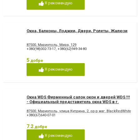
Я рекомендую
Окна, Балконы, Лоджии, Двери, Ролеты, Жалюзи
87500, Мариуполь, Мира, 129
+380(98)002-73-17
,
+380(62)949-34-80
5
добре
Я рекомендую
Окна WDS Фирменный салон окон и дверей WDS !!!
- Официальный представитель окна WDS в г.
Мариуполь
87500, Мариуполь, улица Куприна, 2, ор-р маг. BlackRedWhite 067
+380(67)640-07-01
7.2
добре
Я рекомендую