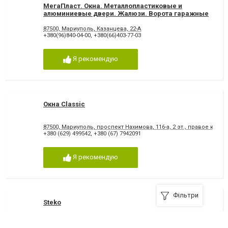
МегаПласт. Окна. Металлопластиковые и
алюминиевые двери. Жалюзи. Ворота гаражные
секционные
87500, Мариуполь, Казанцева, 22-А
+380(96)840-04-00
,
+380(66)403-77-03
Я рекомендую
Окна Classic
87500, Мариуполь, проспект Нахимова, 116-а, 2 эт., правое крыл
+380 (629) 499542
,
+380 (67) 7942091
Я рекомендую
Фільтри
Steko
87500, Мариуполь, проспект Нахимова, 190