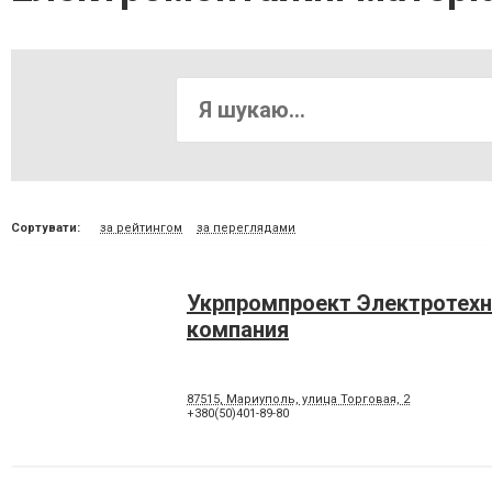
Сортувати:
за рейтингом
за переглядами
Укрпромпроект Электротехн
компания
87515, Мариуполь, улица Торговая, 2
+380(50)401-89-80