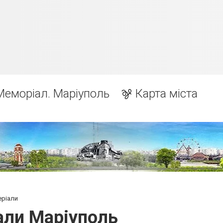
Меморіал. Маріуполь
Карта міста
еріали
али Маріуполь