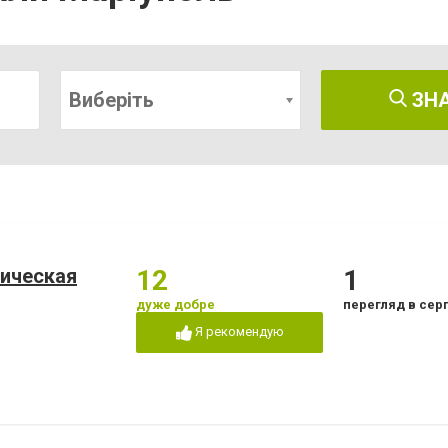
Виберіть
ЗН
ическая
12
1
дуже добре
перегляд в сер
Я рекомендую