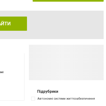
АЙТИ
пні
Підрубрики
Автономні системи життєзабезпечення