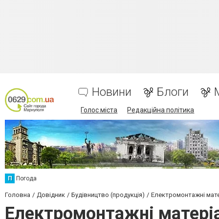
Новини
Блоги
Голос міста
Редакційна політика
П
Погода
Головна
Довідник
Будівництво (продукція)
Електромонтажні мат
Електромонтажні матері