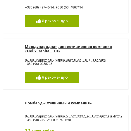
+380 (68) 497-45-94
,
+380 (50) 4807494
Я рекомендую
Международная, инвестиционная компания
«Нelix Capital LTD»
87500, Мариуполь, улица Энгельса, 60, ДЦ Галакс
+380 (96) 0238723
Я рекомендую
Ломбард «Столичный и компания»
87500, Мариуполь, улица 50 лет СССР, 40, Находится в Аптеке
+380 (98) 7491281 098 7491281
12
дуже добре