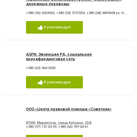
денежные переводы
+380 (96) 6003003
,
+380 (50) 3737003
,
+380 (68) 4849608 ул. Новая Жизнь,14-а
Я рекомендую
ASFN. Эволюция РА, социальная
краудфандинговая сеть
+380 (63) 960-5000
Я рекомендую
ООО «Центр правовой помощи «Советник»
87500, Мариуполь, улица Куприна, 23-А
+380 (97) 131-03-39
,
+380 (66) 997-60-61