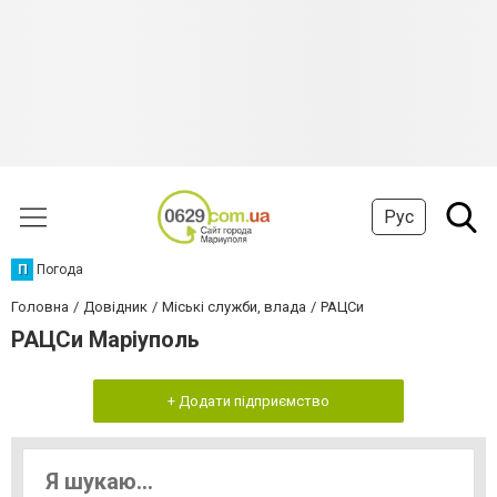
Рус
П
Погода
Головна
Довідник
Міські служби, влада
РАЦСи
РАЦСи Маріуполь
+ Додати підприємство