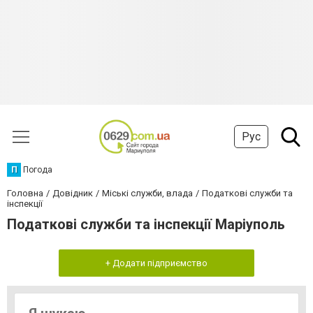
Рус
П
Погода
Головна
Довідник
Міські служби, влада
Податкові служби та
інспекції
Податкові служби та інспекції Маріуполь
+ Додати підприємство