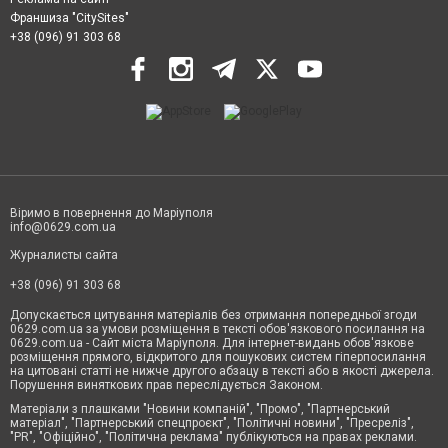
Франшиза "CitySites"
+38 (096) 91 303 68
Віримо в повернення до Маріуполя
info@0629.com.ua
Журналисты сайта
+38 (096) 91 303 68
Допускається цитування матеріалів без отримання попередньої згоди
0629.com.ua за умови розміщення в тексті обов'язкового посилання на
0629.com.ua - Сайт міста Маріуполя. Для інтернет-видань обов'язкове
розміщення прямого, відкритого для пошукових систем гіперпосилання
на цитовані статті не нижче другого абзацу в тексті або в якості джерела.
Порушення виняткових прав переслідується Законом.
Матеріали з плашками "Новини компаній", "Промо", "Партнерський
матеріал", "Партнерський спецпроєкт", "Політичні новини", "Пресреліз",
"PR", "Офіційно", "Політична реклама" публікуються на правах реклами.