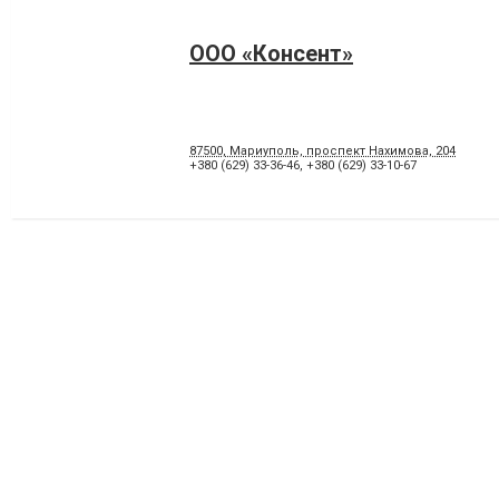
ООО «Консент»
87500, Мариуполь, проспект Нахимова, 204
+380 (629) 33-36-46
,
+380 (629) 33-10-67