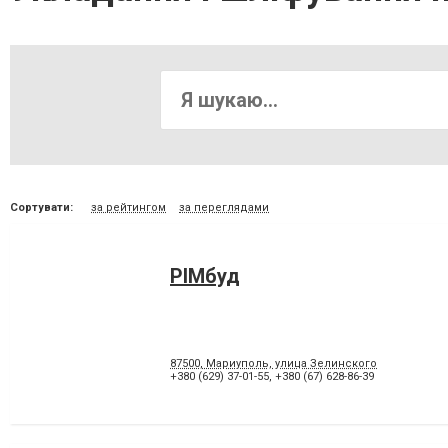
Сортувати:
за рейтингом
за переглядами
РIМбуд
87500, Мариуполь, улица Зелинского
+380 (629) 37-01-55
,
+380 (67) 628-86-39