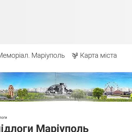
Меморіал. Маріуполь
Карта міста
логи
підлоги Маріуполь