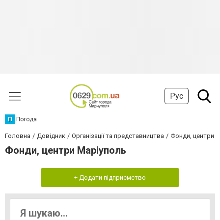
Рус
П
Погода
Головна
Довідник
Організації та представництва
Фонди, центри
Фонди, центри Маріуполь
+ Додати підприємство