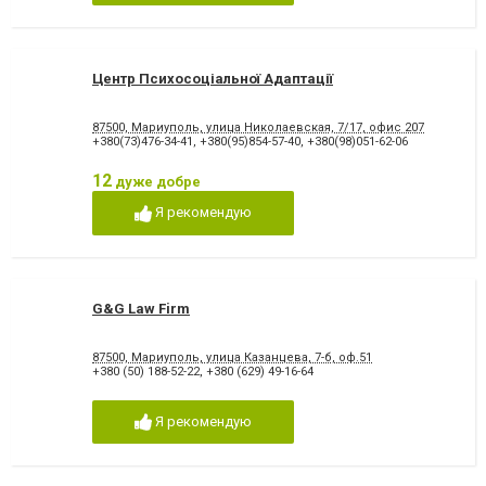
Центр Психосоціальної Адаптації
87500, Мариуполь, улица Николаевская, 7/17, офис 207
+380(73)476-34-41
,
+380(95)854-57-40
,
+380(98)051-62-06
12
дуже добре
Я рекомендую
G&G Law Firm
87500, Мариуполь, улица Казанцева, 7-б, оф.51
+380 (50) 188-52-22
,
+380 (629) 49-16-64
Я рекомендую