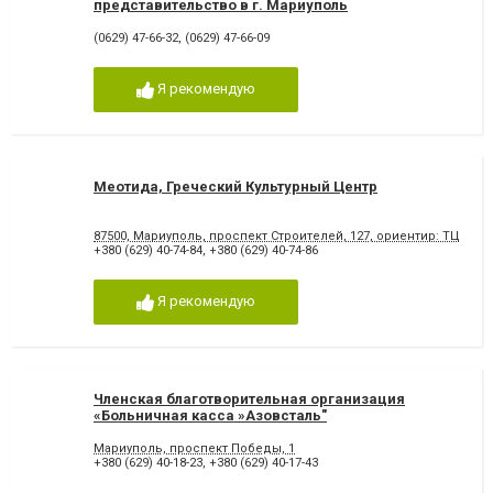
представительство в г. Мариуполь
(0629) 47-66-32
,
(0629) 47-66-09
Я рекомендую
Меотида, Греческий Культурный Центр
87500, Мариуполь, проспект Строителей, 127, ориентир: ТЦ «Об
+380 (629) 40-74-84
,
+380 (629) 40-74-86
Я рекомендую
Членская благотворительная организация
«Больничная касса »Азовсталь"
Мариуполь, проспект Победы, 1
+380 (629) 40-18-23
,
+380 (629) 40-17-43