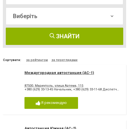
ЗНАЙТИ
Сортувати:
за рейтингом
за переглядами
Междугородная автостанция (АС-1)
87500, Мариуполь, улица Артема, 115
+380 (629) 33-13-45 Начальник
,
+380 (629) 33-11-68 Диспетчер
,
+38
Я рекомендую
Автостанция Южная (АС-2)