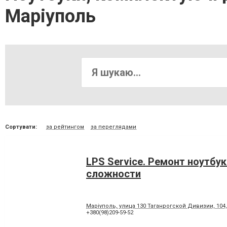
Маріуполь
Сортувати:
за рейтингом
за переглядами
LPS Service. Ремонт ноутбу
сложности
Маріуполь, улица 130 Таганрогской Дивизии, 104
+380(98)209-59-52