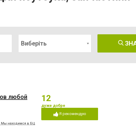
Виберіть
ЗН
ков любой
12
дуже добре
Я рекомендую
, Мы находимся в БЦ "Восток" напротив "Щирого кума", в одном здании с "Пивн