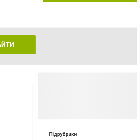
АЙТИ
ой мерой". Кабинет 416.
Підрубрики