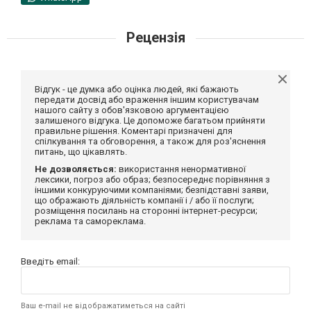
Рецензія
Відгук - це думка або оцінка людей, які бажають
передати досвід або враження іншим користувачам
нашого сайту з обов'язковою аргументацією
залишеного відгука. Це допоможе багатьом прийняти
правильне рішення. Коментарі призначені для
спілкування та обговорення, а також для роз'яснення
питань, що цікавлять.
Не дозволяється:
використання ненормативної
лексики, погроз або образ; безпосереднє порівняння з
іншими конкуруючими компаніями; безпідставні заяви,
що ображають діяльність компанії і / або її послуги;
розміщення посилань на сторонні інтернет-ресурси;
реклама та самореклама.
Введіть email:
Ваш e-mail не відображатиметься на сайті