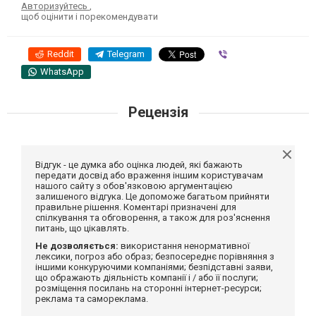
Авторизуйтесь
,
щоб оцінити і порекомендувати
Reddit
Telegram
Viber
WhatsApp
Рецензія
Відгук - це думка або оцінка людей, які бажають
передати досвід або враження іншим користувачам
нашого сайту з обов'язковою аргументацією
залишеного відгука. Це допоможе багатьом прийняти
правильне рішення. Коментарі призначені для
спілкування та обговорення, а також для роз'яснення
питань, що цікавлять.
Не дозволяється:
використання ненормативної
лексики, погроз або образ; безпосереднє порівняння з
іншими конкуруючими компаніями; безпідставні заяви,
що ображають діяльність компанії і / або її послуги;
розміщення посилань на сторонні інтернет-ресурси;
реклама та самореклама.