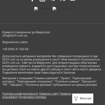
Віримо в повернення до Маріуполя
info@0629.com.ua
Журналисты сайта
+38 (096) 91 303 68
Допускається цитування матеріалів без отримання попередньої згоди
0629.com.ua за умови розміщення в тексті обов'язкового посилання на
0629.com.ua - Сайт міста Маріуполя. Для інтернет-видань обов'язкове
розміщення прямого, відкритого для пошукових систем гіперпосилання
на цитовані статті не нижче другого абзацу в тексті або в якості джерела.
Порушення виняткових прав переслідується Законом.
Матеріали з плашками "Новини компаній", "Промо", "Партнерський
матеріал", "Партнерський спецпроєкт", "Політичні новини", "Пресреліз",
"PR", "Офіційно", "Політична реклама" публікуються на правах реклами.
Політика конфіденційності
Правила сайту
Правила
класифайд
Редакційна політика
Фільтри