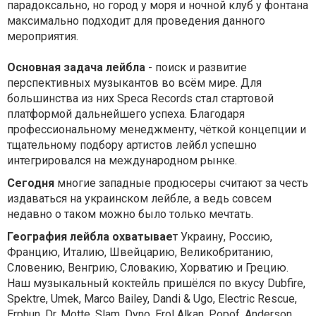
парадоксально, но город у моря и ночной клуб у фонтана
максимально подходит для проведения данного
мероприятия.
Основная задача лейбла
- поиск и развитие
перспективных музыкантов во всём мире. Для
большинства из них Speca Records стал стартовой
платформой дальнейшего успеха. Благодаря
профессиональному менеджменту, чёткой концепции и
тщательному подбору артистов лейбл успешно
интегрировался на международном рынке.
Сегодня
многие западные продюсеры считают за честь
издаваться на украинском лейбле, а ведь совсем
недавно о таком можно было только мечтать.
География лейбла охватывае
т Украину, Россию,
Францию, Италию, Швейцарию, Великобританию,
Словению, Венгрию, Словакию, Хорватию и Грецию.
Наш музыкальный коктейль пришёлся по вкусу Dubfire,
Spektre, Umek, Marco Bailey, Dandi & Ugo, Electric Rescue,
Erphun, Dr. Motte, Slam, Dyno, Erol Alkan, Popof, Anderson