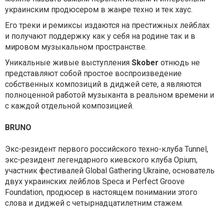
украинским продюсером в жанре техно и тек хаус.
Его треки и ремиксы издаются на престижных лейблах
и получают поддержку как у себя на родине так и в
мировом музыкальном пространстве.
Уникальные живые выступления
Skober
отнюдь не
представляют собой простое воспроизведение
собственных композиций в диджей сете, а являются
полноценной работой музыканта в реальном времени и
с каждой отдельной композицией.
BRUNO
Экс-резидент первого российского техно-клуба Tunnel,
экс-резидент легендарного киевского клуба Opium,
участник фестивалей Global Gathering Ukraine, основатель
двух украинских лейблов Speca и Perfect Groove
Foundation, продюсер в настоящем понимании этого
слова и диджей с четырнадцатилетним стажем.