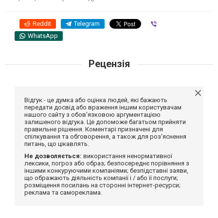
Reddit
Telegram
Viber
WhatsApp
Рецензія
Відгук - це думка або оцінка людей, які бажають
передати досвід або враження іншим користувачам
нашого сайту з обов'язковою аргументацією
залишеного відгука. Це допоможе багатьом прийняти
правильне рішення. Коментарі призначені для
спілкування та обговорення, а також для роз'яснення
питань, що цікавлять.
Не дозволяється:
використання ненормативної
лексики, погроз або образ; безпосереднє порівняння з
іншими конкуруючими компаніями; безпідставні заяви,
що ображають діяльність компанії і / або її послуги;
розміщення посилань на сторонні інтернет-ресурси;
реклама та самореклама.