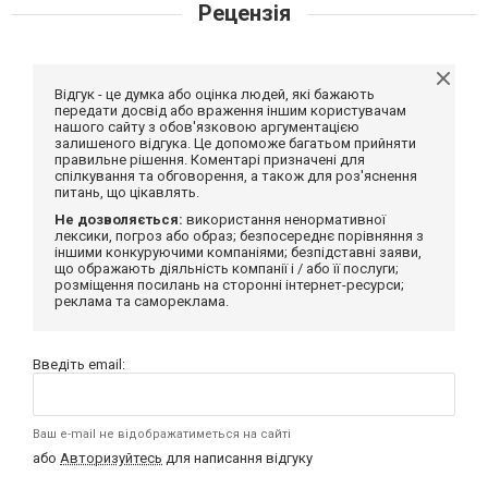
Рецензія
Відгук - це думка або оцінка людей, які бажають
передати досвід або враження іншим користувачам
нашого сайту з обов'язковою аргументацією
залишеного відгука. Це допоможе багатьом прийняти
правильне рішення. Коментарі призначені для
спілкування та обговорення, а також для роз'яснення
питань, що цікавлять.
Не дозволяється:
використання ненормативної
лексики, погроз або образ; безпосереднє порівняння з
іншими конкуруючими компаніями; безпідставні заяви,
що ображають діяльність компанії і / або її послуги;
розміщення посилань на сторонні інтернет-ресурси;
реклама та самореклама.
Введіть email:
Ваш e-mail не відображатиметься на сайті
або
Авторизуйтесь
для написання відгуку