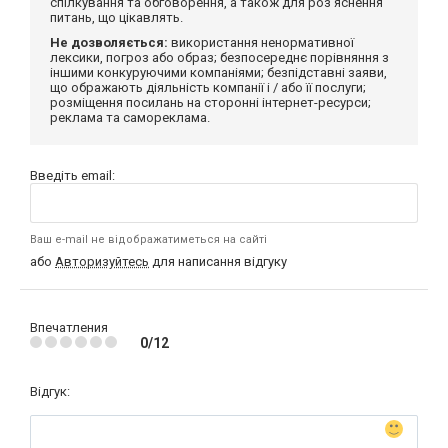
спілкування та обговорення, а також для роз'яснення
питань, що цікавлять.
Не дозволяється:
використання ненормативної
лексики, погроз або образ; безпосереднє порівняння з
іншими конкуруючими компаніями; безпідставні заяви,
що ображають діяльність компанії і / або її послуги;
розміщення посилань на сторонні інтернет-ресурси;
реклама та самореклама.
Введіть email:
Ваш e-mail не відображатиметься на сайті
або
Авторизуйтесь
для написання відгуку
Впечатления
0/12
Відгук: