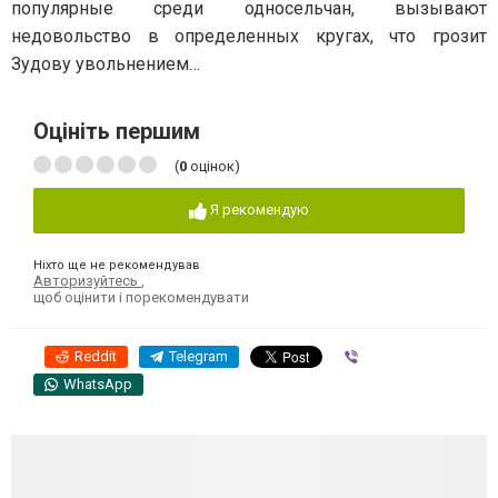
популярные среди односельчан, вызывают
недовольство в определенных кругах, что грозит
Зудову увольнением…
Оцініть першим
(
0
оцінок)
Я рекомендую
Ніхто ще не рекомендував
Авторизуйтесь
,
щоб оцінити і порекомендувати
Reddit
Telegram
Viber
WhatsApp