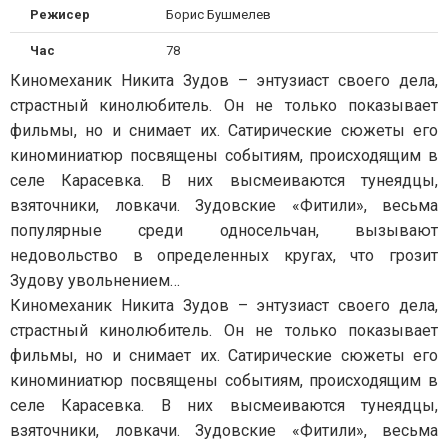
Режисер
Борис Бушмелев
Час
78
Киномеханик Никита Зудов – энтузиаст своего дела,
страстный кинолюбитель. Он не только показывает
фильмы, но и снимает их. Сатирические сюжеты его
киноминиатюр посвящены событиям, происходящим в
селе Карасевка. В них высмеиваются тунеядцы,
взяточники, ловкачи. Зудовские «Фитили», весьма
популярные среди односельчан, вызывают
недовольство в определенных кругах, что грозит
Зудову увольнением…
Киномеханик Никита Зудов – энтузиаст своего дела,
страстный кинолюбитель. Он не только показывает
фильмы, но и снимает их. Сатирические сюжеты его
киноминиатюр посвящены событиям, происходящим в
селе Карасевка. В них высмеиваются тунеядцы,
взяточники, ловкачи. Зудовские «Фитили», весьма