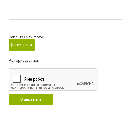
Завантажити фото:
Вибрати
Авторизуватись
Відправити