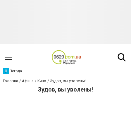
П
Погода
Головна
Афіша
Кино
Зудов, вы уволены!
Зудов, вы уволены!