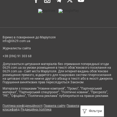
Віримо в повернення до Маріуполя
info@0629.com.ua
Журналисты сайта
+38 (096) 91 303 68
Допускається цитування матеріалів без отримання попередньої згоди
0629.com.ua за умови розміщення в тексті обов'язкового посилання на
0629.com.ua - Сайт міста Маріуполя. Для інтернет-видань обов'язкове
розміщення прямого, відкритого для пошукових систем гіперпосилання
на цитовані статті не нижче другого абзацу в тексті або в якості джерела.
Порушення виняткових прав переслідується Законом.
Матеріали з плашками "Новини компаній", "Промо", "Партнерський
матеріал", "Партнерський спецпроєкт", "Політичні новини", "Пресреліз",
"PR", "Офіційно", "Політична реклама" публікуються на правах реклами.
Політика конфіденційності
Правила сайту
Правила
класифайд
Редакційна політика
Фільтри