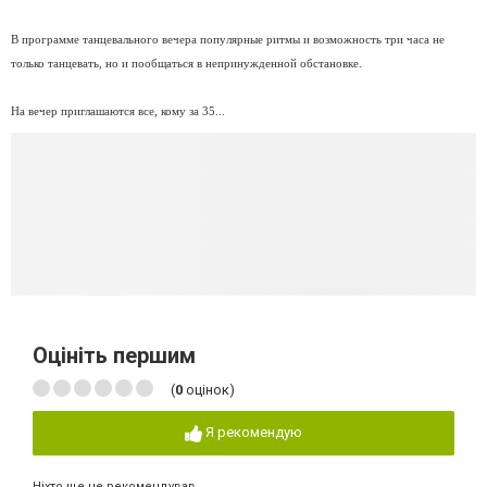
В программе танцевального вечера популярные ритмы и возможность три часа не
только танцевать, но и пообщаться в непринужденной обстановке.
На вечер приглашаются все, кому за 35...
Оцініть першим
(
0
оцінок)
Я рекомендую
Ніхто ще не рекомендував