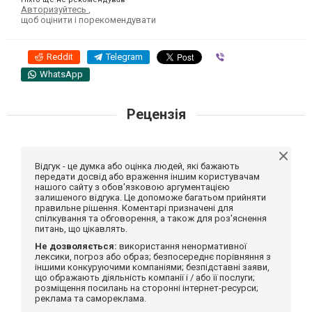
Авторизуйтесь
,
щоб оцінити і порекомендувати
Reddit
Telegram
Viber
WhatsApp
Рецензія
Відгук - це думка або оцінка людей, які бажають
передати досвід або враження іншим користувачам
нашого сайту з обов'язковою аргументацією
залишеного відгука. Це допоможе багатьом прийняти
правильне рішення. Коментарі призначені для
спілкування та обговорення, а також для роз'яснення
питань, що цікавлять.
Не дозволяється:
використання ненормативної
лексики, погроз або образ; безпосереднє порівняння з
іншими конкуруючими компаніями; безпідставні заяви,
що ображають діяльність компанії і / або її послуги;
розміщення посилань на сторонні інтернет-ресурси;
реклама та самореклама.