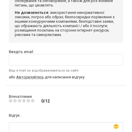
спілкування та обговорення, а також для роз'яснення
питань, що цікавлять.
Не дозволяється:
використання ненормативної
лексики, погроз або образ; безпосереднє порівняння з
іншими конкуруючими компаніями; безпідставні заяви,
що ображають діяльність компанії і / або її послуги;
розміщення посилань на сторонні інтернет-ресурси;
реклама та самореклама.
Введіть email:
Ваш e-mail не відображатиметься на сайті
або
Авторизуйтесь
для написання відгуку
Впечатления
0/12
Відгук: