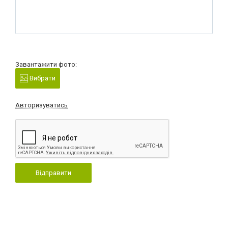
Завантажити фото:
Вибрати
Авторизуватись
Відправити