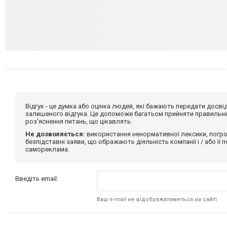
Відгук - це думка або оцінка людей, які бажають передати дос
залишеного відгука. Це допоможе багатьом прийняти правильне 
роз'яснення питань, що цікавлять.
Не дозволяється:
використання ненормативної лексики, погро
безпідставні заяви, що ображають діяльність компанії і / або її
самореклама.
Введіть email:
Ваш e-mail не відображатиметься на сайті