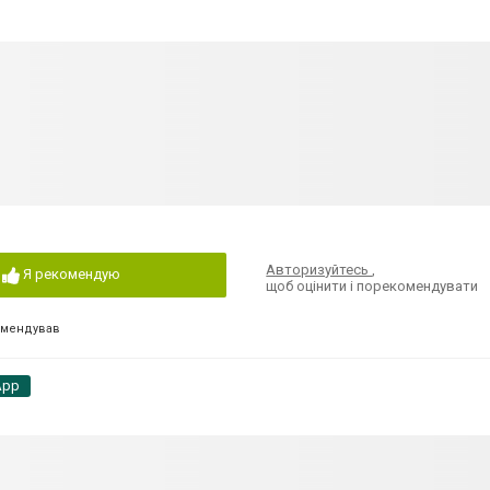
Авторизуйтесь
,
Я рекомендую
щоб оцінити і порекомендувати
омендував
App