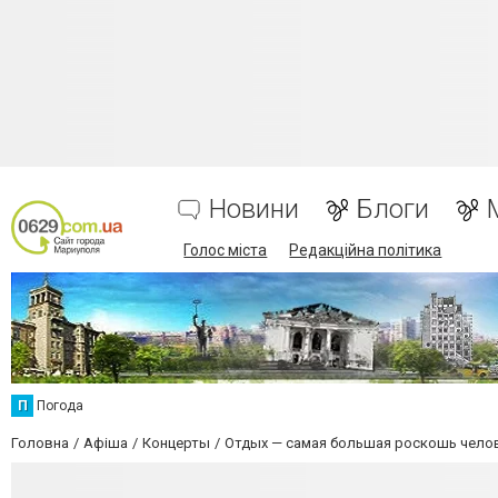
Новини
Блоги
Голос міста
Редакційна політика
П
Погода
Головна
Афіша
Концерты
Отдых — самая большая роскошь чело