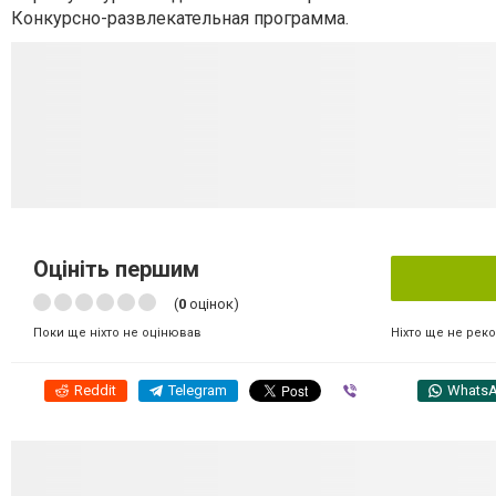
Конкурсно-развлекательная программа.
Оцініть першим
(
0
оцінок)
Ніхто ще не рек
Поки ще ніхто не оцінював
Reddit
Telegram
Viber
Whats