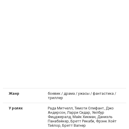
Жанр
боевик / драма / ужасы / фантастика /
триллер
У ролях
Рада Митчелл, Тимоти Олифант, Джо
Андерсон, Ларри Сидар, Уилбур
Фицджералд, Майк Хикман, Даниэль
Панабэйкер, Бретт Рикаби, Фрэнк Хойт
Тэйлор, Бретт Вагнер