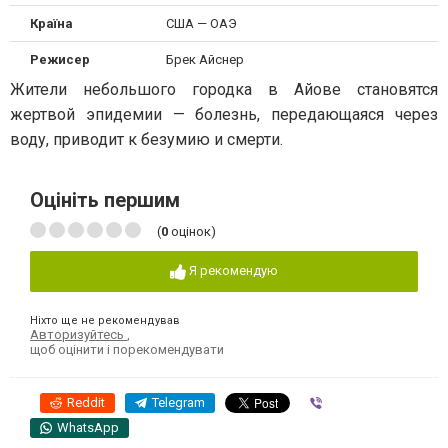
Країна
США — ОАЭ
Режисер
Брек Айснер
Жители небольшого городка в Айове становятся
жертвой эпидемии — болезнь, передающаяся через
воду, приводит к безумию и смерти.
Оцініть першим
(
0
оцінок)
Я рекомендую
Ніхто ще не рекомендував
Авторизуйтесь
,
щоб оцінити і порекомендувати
Reddit
Telegram
Viber
WhatsApp