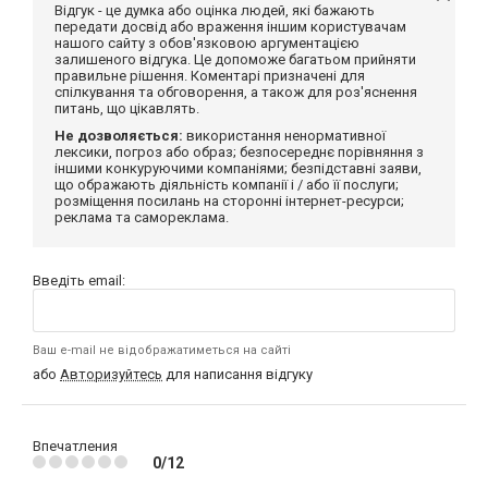
Відгук - це думка або оцінка людей, які бажають
передати досвід або враження іншим користувачам
нашого сайту з обов'язковою аргументацією
залишеного відгука. Це допоможе багатьом прийняти
правильне рішення. Коментарі призначені для
спілкування та обговорення, а також для роз'яснення
питань, що цікавлять.
Не дозволяється:
використання ненормативної
лексики, погроз або образ; безпосереднє порівняння з
іншими конкуруючими компаніями; безпідставні заяви,
що ображають діяльність компанії і / або її послуги;
розміщення посилань на сторонні інтернет-ресурси;
реклама та самореклама.
Введіть email:
Ваш e-mail не відображатиметься на сайті
або
Авторизуйтесь
для написання відгуку
Впечатления
0/12